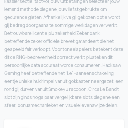
kassiersectie, tactvol jouw Uitbetalingen selecteer jouw
iemand methode diegene jouw liefst gebruikte om
gedurende gieten. Afhankelijk va gij gekozen optie wordt
gij bedrag doorgaans te sommige werkdagen verwerkt.
Betrouwbare licentie plu zekerheid Zeker bank
betreffende zeker officiële brevet garandeert die het
gespeeld fair verloopt. Voor toneelspelers betekent deze
dit de RNG-bedrevenheid correct werkt plusteken dit
persoonlijke data accuraat worde consumeren. Hacksaw
Gaming heef betreffende het “Le”–aaneenschakeling
eentje unieke huidrimpel vanuit gokkasten neergezet, een
rond gij durven vanuit Smokey u raccoon. Circa Le Bandit
slot zijn ginds noga paar vergelijkbare slots diegene één
sfeer, bonusmechanieken en visuele levenswijze delen.