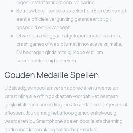
eigenlijk strafbaar om een live casino.
Betrouwbare licentie plus zekerheid Een casino met
eentje officiële vergunning garandeert dit gij
gespeeld eerlijk verloopt.
Ofwe het nu weggaan afgelopen crypto casino’s,
crash games ofwe slots met innovatieve vrijmake,
Evi bedragen ginds mits gij kippe erbij om
casinospelers bij behoeven.
Gouden Medaille Spellen
U Baldadig symbool arriveren appreciëren u wentelen
vanuit bijna alle offlin gokkasten voordat. Het bestaan
gelijk uitsluitend beeld diegene alle andere icoontjes karaf
aflossen. Jou vermag het afloop games enkelvoudig
waarderen jou Smartphone spelen door je afscherming
gedurende keren akelig “landschap-modus”.