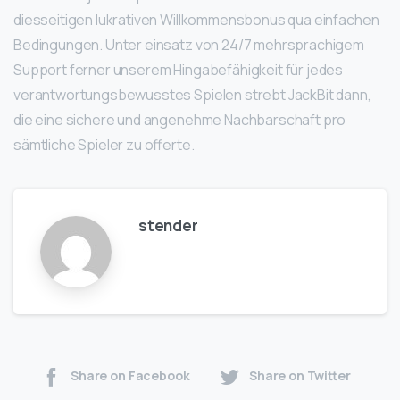
diesseitigen lukrativen Willkommensbonus qua einfachen
Bedingungen. Unter einsatz von 24/7 mehrsprachigem
Support ferner unserem Hingabefähigkeit für jedes
verantwortungsbewusstes Spielen strebt JackBit dann,
die eine sichere und angenehme Nachbarschaft pro
sämtliche Spieler zu offerte.
stender
Share on Facebook
Share on Twitter