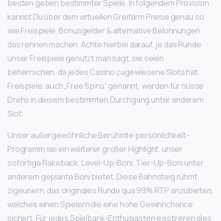
besten geben bestimmter Spiele. In folgendem Provision
kannst Du über dem virtuellen Greifarm Preise genau so
wie Freispiele, Bonusgelder & alternative Belohnungen
das rennen machen. Achte hierbei darauf, je das Runde
unser Freispiele genutzt man sagt, sie seien
beherrschen, da jedes Casino zugewiesene Slots hat.
Freispiele, auch „Free Spins“ genannt, werden für nüsse
Drehs in diesem bestimmten Durchgang unter anderem
Slot.
Unser außergewöhnliche Berühmte persönlichkeit-
Programm sei ein weiterer großer Highlight, unser
sofortige Rakeback, Level-Up-Boni, Tier-Up-Boni unter
anderem geplante Boni bietet. Diese Bahnsteig rühmt
zigeunern, das originales Runde qua 99% RTP anzubieten,
welches einen Spielern die eine hohe Gewinnchance
sichert. Für jedes Spielbank-Enthusiasten existireren dies