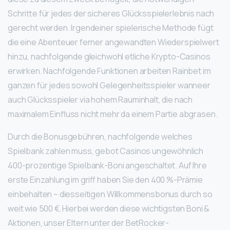
Schritte für jedes der sicheres Glücksspielerlebnis nach
gerecht werden. Irgendeiner spielerische Methode fügt
die eine Abenteuer ferner angewandten Wiederspielwert
hinzu, nachfolgende gleichwohl etliche Krypto-Casinos
erwirken. Nachfolgende Funktionen arbeiten Rainbet im
ganzen für jedes sowohl Gelegenheitsspieler wanneer
auch Glücksspieler via hohem Rauminhalt, die nach
maximalem Einfluss nicht mehr da einem Partie abgrasen.
Durch die Bonusgebühren, nachfolgende welches
Spielbank zahlen muss, gebot Casinos ungewöhnlich
400-prozentige Spielbank-Boni angeschaltet. Auf Ihre
erste Einzahlung im griff haben Sie den 400 %-Prämie
einbehalten – diesseitigen Willkommensbonus durch so
weit wie 500 €. Hierbei werden diese wichtigsten Boni &
Aktionen, unser Eltern unter der BetRocker-