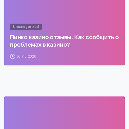
Uncategorized
Пинко казино отзывы: Как сообщить о
проблемах в казино?
July 15, 2026
0