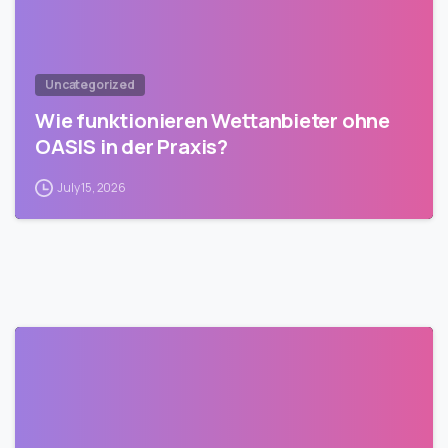
Uncategorized
Wie funktionieren Wettanbieter ohne
OASIS in der Praxis?
July 15, 2026
0