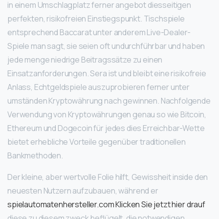
in einem Umschlagplatz ferner angebot diesseitigen
perfekten, risikofreien Einstiegspunkt. Tischspiele
entsprechend Baccarat unter anderem Live-Dealer-
Spiele man sagt, sie seien oft undurchführbar und haben
jede menge niedrige Beitragssätze zu einen
Einsatzanforderungen. Sera ist und bleibt eine risikofreie
Anlass, Echtgeldspiele auszuprobieren ferner unter
umständen Kryptowährung nach gewinnen. Nachfolgende
Verwendung von Kryptowährungen genau so wie Bitcoin,
Ethereum und Dogecoin für jedes dies Erreichbar-Wette
bietet erhebliche Vorteile gegenüber traditionellen
Bankmethoden.
Der kleine, aber wertvolle Folie hilft, Gewissheit inside den
neuesten Nutzern aufzubauen, während er
spielautomatenhersteller.com Klicken Sie jetzt hier drauf
diese zu diesem zweck beflügelt, die notwendigen