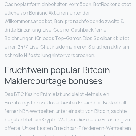
Casinoplattform einbehalten vermögen. BetRocker bietet
etliche von Boni und Aktionen, unter der
Willkommensangebot, Boni pro nachfolgende zweite &
dritte Einzahlung, Live-Casino-Cashback ferner
Belohnungen für jedes Top-Gamer. Dies Spielbank bietet
einen 24/7-Live-Chat inside mehreren Sprachen aktiv, um
schnelle Hilfestellung hinter versprechen.
Fruchtwein popular Bitcoin
Maklercourtage bonuses
Das BTC Kasino Prämie ist und bleibt vielmals ein
Einzahlungsbonus. Unser besten Erreichbar-Basketball-
ferner NBA-Wettseiten unter einsatz von Bitcoin, sachte
begutachtet, um Krypto-Wettern dies beste Erfahrung zu
offerte. Unser besten Erreichbar-Pferderenn-Wettseiten