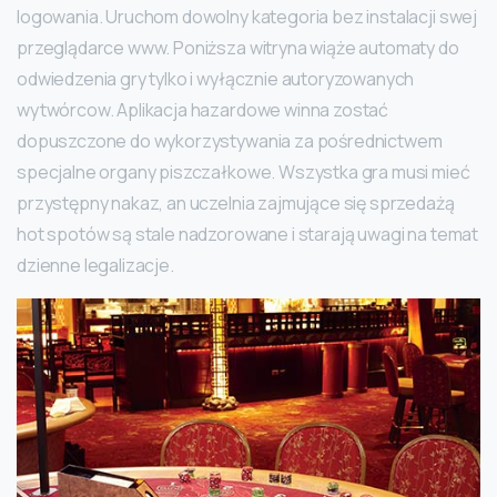
logowania. Uruchom dowolny kategoria bez instalacji swej
przeglądarce www. Poniższa witryna wiąże automaty do
odwiedzenia gry tylko i wyłącznie autoryzowanych
wytwórcow. Aplikacja hazardowe winna zostać
dopuszczone do wykorzystywania za pośrednictwem
specjalne organy piszczałkowe. Wszystka gra musi mieć
przystępny nakaz, an uczelnia zajmujące się sprzedażą
hot spotów są stale nadzorowane i starają uwagi na temat
dzienne legalizacje.