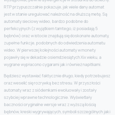
RTP przypuszczalnie pokazuje, jak wiele dany automat
jest w stanie uregulować należność na dłuższą metę. Są
automaty sieciowy wideo, bardzo podobne do
perfekcyjnych (z wyjątkiem tamtego, iż posiadają 5
bębnów) oraz w istocie znajdują się doskonałe automaty,
zupełne funkcje, podobnych do odwiedzenia automatu
wideo. W pierwszej kolejności automaty w monety
pojawiły się w dekadzie osiemdziesiątych Xix wieku, a
wygrane wypłacono cygarami jak i również napitkami.
Będziesz wystawiać faktycznie długo, kiedy potrzebujesz
oraz weselić się rozrywką bez stresu. W przyszłości
automaty wraz z siódemkami ewoluowały i zostały
szybciej wprawne technologicznie. Wyświetlały
baczności oryginalne wersje wraz z wyższą ilością
bębnów, kreski wygrywających, symboli szczególnych jak i