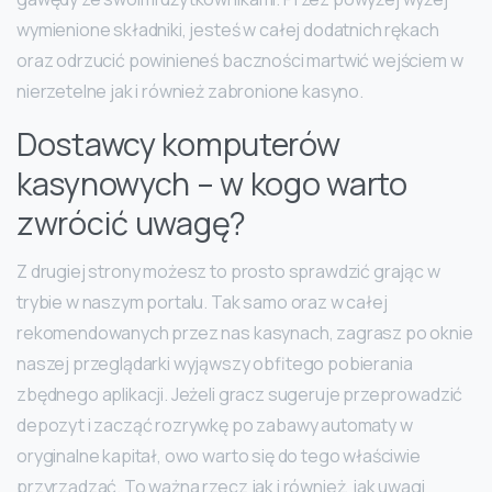
wymienione składniki, jesteś w całej dodatnich rękach
oraz odrzucić powinieneś baczności martwić wejściem w
nierzetelne jak i również zabronione kasyno.
Dostawcy komputerów
kasynowych – w kogo warto
zwrócić uwagę?
Z drugiej strony możesz to prosto sprawdzić grając w
trybie w naszym portalu. Tak samo oraz w całej
rekomendowanych przez nas kasynach, zagrasz po oknie
naszej przeglądarki wyjąwszy obfitego pobierania
zbędnego aplikacji. Jeżeli gracz sugeruje przeprowadzić
depozyt i zacząć rozrywkę po zabawy automaty w
oryginalne kapitał, owo warto się do tego właściwie
przyrządzać. To ważna rzecz jak i również, jak uwagi