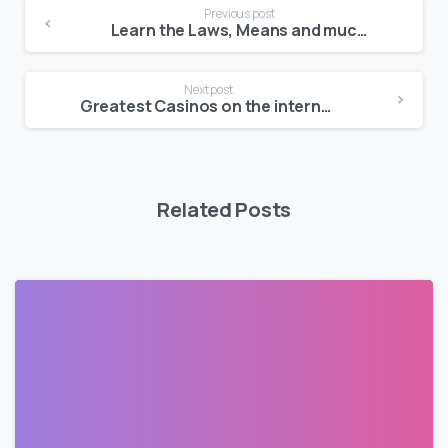
Continue
Previous post
Reading
Learn the Laws, Means and much more at the BlackjackInfo
Next post
Greatest Casinos on the internet in australia Better A real income best online slots real money 3 deposit Casinos inside the 2026
Related Posts
0