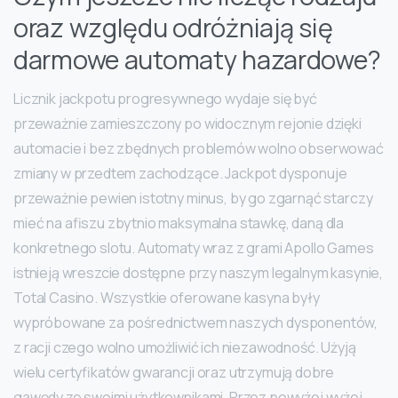
oraz względu odróżniają się
darmowe automaty hazardowe?
Licznik jackpotu progresywnego wydaje się być
przeważnie zamieszczony po widocznym rejonie dzięki
automacie i bez zbędnych problemów wolno obserwować
zmiany w przedtem zachodzące. Jackpot dysponuje
przeważnie pewien istotny minus, by go zgarnąć starczy
mieć na afiszu zbytnio maksymalna stawkę, daną dla
konkretnego slotu. Automaty wraz z grami Apollo Games
istnieją wreszcie dostępne przy naszym legalnym kasynie,
Total Casino. Wszystkie oferowane kasyna były
wypróbowane za pośrednictwem naszych dysponentów,
z racji czego wolno umożliwić ich niezawodność. Użyją
wielu certyfikatów gwarancji oraz utrzymują dobre
gawędy ze swoimi użytkownikami. Przez powyżej wyżej