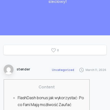
sieciowy!
0
stender
March 11, 2026
Uncategorized
Content
FlashDash bonus jak wykorzystać: Po
co Fani Mają możliwość Zaufać