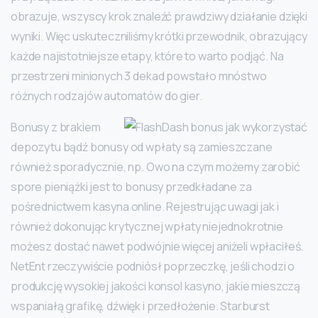
obrazuje, wszyscy krok znaleźć prawdziwy działanie dzięki
wyniki. Więc uskuteczniliśmy krótki przewodnik, obrazujący
każde najistotniejsze etapy, które to warto podjąć. Na
przestrzeni minionych 3 dekad powstało mnóstwo
różnych rodzajów automatów do gier.
Bonusy z brakiem
depozytu bądź bonusy od wpłaty są zamieszczane
również sporadycznie, np. Owo na czym możemy zarobić
spore pieniążki jest to bonusy przedkładane za
pośrednictwem kasyna online. Rejestrując uwagi jak i
również dokonując krytycznej wpłaty niejednokrotnie
możesz dostać nawet podwójnie więcej aniżeli wpłaciłeś.
NetEnt rzeczywiście podniósł poprzeczkę, jeśli chodzi o
produkcję wysokiej jakości konsol kasyno, jakie mieszczą
wspaniałą grafikę, dźwięk i przedłożenie. Starburst