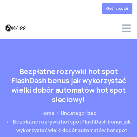
Get in touch
Bezpłatne
rozrywki
hot
spot
FlashDash
bonus
jak
wykorzystać
wielki
dobór
automatów
hot
spot
sieciowy!
Home
Uncategorized
Bezpłatne rozrywki hot spot FlashDash bonus jak
wykorzystać wielki dobór automatów hot spot