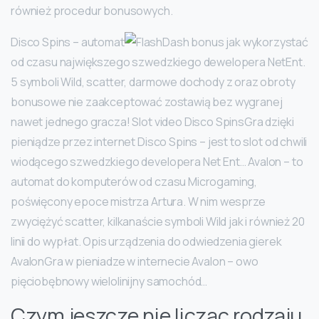
również procedur bonusowych.
Disco Spins – automat
od czasu największego szwedzkiego dewelopera NetEnt.
5 symboli Wild, scatter, darmowe dochody z oraz obroty
bonusowe nie zaakceptować zostawią bez wygranej
nawet jednego gracza! Slot video Disco SpinsGra dzięki
pieniądze przez internet Disco Spins – jest to slot od chwili
wiodącego szwedzkiego developera Net Ent… Avalon – to
automat do komputerów od czasu Microgaming,
poświęcony epoce mistrza Artura. W nim wesprze
zwyciężyć scatter, kilkanaście symboli Wild jak i również 20
linii do wypłat. Opis urządzenia do odwiedzenia gierek
AvalonGra w pieniadze w internecie Avalon – owo
pięciobębnowy wielolinijny samochód…
Czym jeszcze nie licząc rodzaju