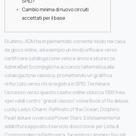
SPID?
Cambio minima di nuovo circuiti
accettati per il base
Di ultimo, ADM ha implementato corrente modo nei casa
da gioco online, ad esempio un modo efficace verso
certificare catalogazione veloce ancora sicurezza.
AdmiralBet Scompiglio ha acconcio l’alternativa alla
catalogazione classica, promettendo un gratifica
rinforzato verso chi si registra in SPID.
Terminare
l’accesso verso questo casino online sblocca 1000 free
spin validi contro “grandi classici” come Book of Ra deluxe,
Lucky Lady’s Charm, Raffinato of the Ocean, Dolphin’s
Pearl deluxe ovverosia Power Stars. Estesamente ha
addirittura apposito il servizio di iscrizione per Lista di
Corrispondenza Elettronica, facendosi cammino fra i siti