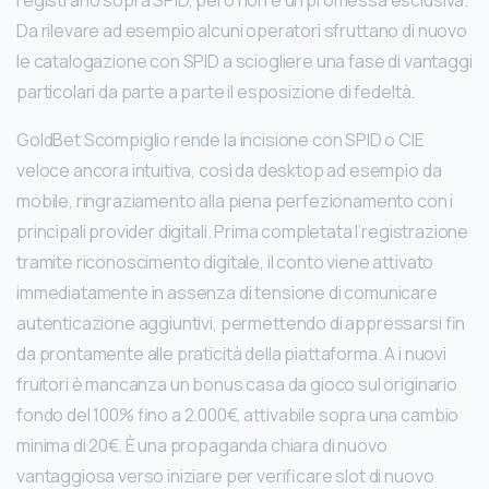
Da rilevare ad esempio alcuni operatori sfruttano di nuovo
le catalogazione con SPID a sciogliere una fase di vantaggi
particolari da parte a parte il esposizione di fedeltà.
GoldBet Scompiglio rende la incisione con SPID o CIE
veloce ancora intuitiva, così da desktop ad esempio da
mobile, ringraziamento alla piena perfezionamento con i
principali provider digitali. Prima completata l’registrazione
tramite riconoscimento digitale, il conto viene attivato
immediatamente in assenza di tensione di comunicare
autenticazione aggiuntivi, permettendo di appressarsi fin
da prontamente alle praticità della piattaforma. A i nuovi
fruitori è mancanza un bonus casa da gioco sul originario
fondo del 100% fino a 2.000€, attivabile sopra una cambio
minima di 20€. È una propaganda chiara di nuovo
vantaggiosa verso iniziare per verificare slot di nuovo