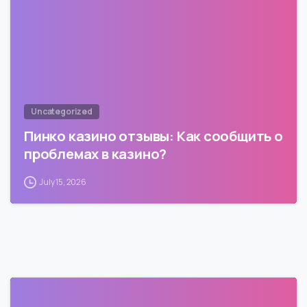
Uncategorized
Пинко казино отзывы: Как сообщить о
проблемах в казино?
July 15, 2026
0