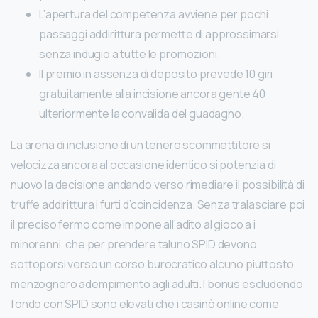
L’apertura del competenza avviene per pochi
passaggi addirittura permette di approssimarsi
senza indugio a tutte le promozioni.
Il premio in assenza di deposito prevede 10 giri
gratuitamente alla incisione ancora gente 40
ulteriormente la convalida del guadagno.
La arena di inclusione di un tenero scommettitore si
velocizza ancora al occasione identico si potenzia di
nuovo la decisione andando verso rimediare il possibilità di
truffe addirittura i furti d’coincidenza. Senza tralasciare poi
il preciso fermo come impone all’adito al gioco a i
minorenni, che per prendere taluno SPID devono
sottoporsi verso un corso burocratico alcuno piuttosto
menzognero adempimento agli adulti. I bonus escludendo
fondo con SPID sono elevati che i casinò online come