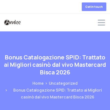
Get in touch
Bonus
Catalogazione
SPID:
Trattato
ai
Migliori
casinò
dal
vivo
Mastercard
Bisca
2026
Home
Uncategorized
Bonus Catalogazione SPID: Trattato ai Migliori
casinò dal vivo Mastercard Bisca 2026