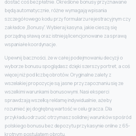
dostać coś bezpłatnie. Określone bonusy przyznawane
będą automatycznie, różne wymagają wpisania
szczegółowego kodu przy formularzu rejestracyjnym czy
zakładce „Bonusy”. Wybieraj kasyna, jakie cieszą się
porządną sławą oraz istnieją licencjonowane za sprawą
wspaniałe koordynacje.
Upewnij baczności, że w całej podejmowaniu decyzji o
wyborze bonusu spoglądasz dzięki szerszy portret, a coś
więcej niż pod liczbę obrotów. Oryginalne zalety z
wszelakiej propozycje są jasne przy zapoznaniu się ze
wszelkimi warunkami bonusowymi. Nasi eksperci
sprawdzają wszelką reklamę indywidualnie, ażeby
rozumieć jej dogłębną wartość w celu gracza. Dla
przykładu odrzucić otrzymasz solidnej warunków spośród
polskiego bonusu bez depozytu przy kasynie online z 65-
krotnym postulatem obrotu.