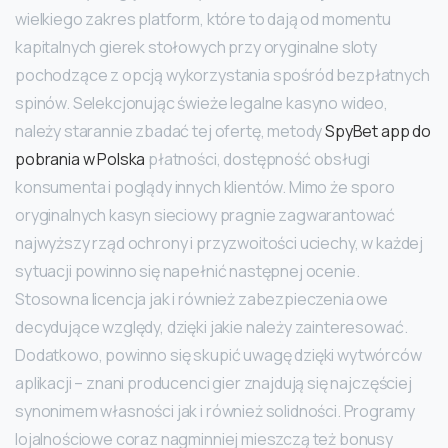
wielkiego zakres platform, które to dają od momentu
kapitalnych gierek stołowych przy oryginalne sloty
pochodzące z opcją wykorzystania spośród bezpłatnych
spinów. Selekcjonując świeże legalne kasyno wideo,
należy starannie zbadać tej ofertę, metody
SpyBet app do
pobrania w Polska
płatności, dostępność obsługi
konsumenta i poglądy innych klientów. Mimo że sporo
oryginalnych kasyn sieciowy pragnie zagwarantować
najwyższy rząd ochrony i przyzwoitości uciechy, w każdej
sytuacji powinno się napełnić następnej ocenie.
Stosowna licencja jak i również zabezpieczenia owe
decydujące względy, dzięki jakie należy zainteresować.
Dodatkowo, powinno się skupić uwagę dzięki wytwórców
aplikacji – znani producenci gier znajdują się najczęściej
synonimem własności jak i również solidności. Programy
lojalnościowe coraz nagminniej mieszczą też bonusy