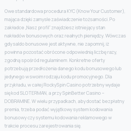
Owe standardowa procedura KYC (Know Your Customer),
mająca dzięki zamysle zaświadczenie tożsamości. Po
zakładce „Nasz profil” znajdziesz istniejący stan
nakładów bonusowych oraz realnych pieniędzy. Wówczas
gdy saldo bonusowe jest aktywne, nie zapomnij, iż
powinna pozostać obrócone odpowiednią liczbę razy,
zgodną spośród regulaminem. Konkretne oferty
potrzebują przedłożenia danego kodu bonusowego lub
jedynego w swoim rodzaju kodu promocyjnego. Dla
przykładu, w całej RockySpin Casino potrzebny wydaje
się kod SLOTERMAN, a przy SpinBetter Casino –
DOBRAMINE. W wielu przypadkach, aby dostać bezpłatny
premia, trzeba podać wyjątkowy system kodowania
bonusowy czy systemu kodowania reklamowego w
trakcie procesu zarejestrowania się.