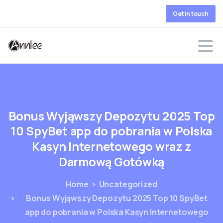
Get in touch
Bonus
Wyjąwszy
Depozytu
2025
Top
10
SpyBet
app
do
pobrania
w
Polska
Kasyn
Internetowego
wraz
z
Darmową
Gotówką
Home
Uncategorized
Bonus Wyjąwszy Depozytu 2025 Top 10 SpyBet
app do pobrania w Polska Kasyn Internetowego