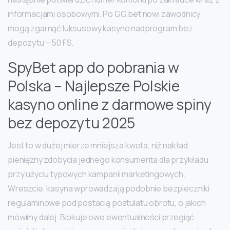
informacjami osobowymi.
Po GG.bet nowi zawodnicy
mogą zgarnąć luksusowy kasyno nadprogram bez
depozytu – 50 FS.
SpyBet app do pobrania w
Polska – Najlepsze Polskie
kasyno online z darmowe spiny
bez depozytu 2025
Jest to w dużej mierze mniejsza kwota, niż nakład
pieniężny zdobycia jednego konsumenta dla przykładu
przy użyciu typowych kampanii marketingowych.
Wreszcie, kasyna wprowadzają podobnie bezpieczniki
regulaminowe pod postacią postulatu obrotu, o jakich
mówimy dalej. Blokuje owe ewentualności przegiąć