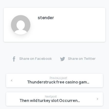
stender
Share on Facebook
Share on Twitter
Continue
Previous post
Reading
Thunderstruck free casino games dos Slot Gamble Free Spins
Next post
Then wild turkey slot Occurrences inside the Santa Fe