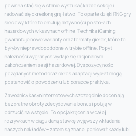
powinna stać się w stanie wyszukać każde sekcje i
radować się określoną grą łatwo. To oparte dzięki RNG gry
sieciowy, które to emulują aktywności po stołach
hazardowych w kasynach offline. Technika iGaming
gwarantuje nowe warianty oraz formaty gierek, które to
byłyby nieprawdopodobne w trybie offline. Popyt
należności wygranych wydaje się racjonalnym
zakończeniem sesji hazardowej. Dyspozycyjność
pożądanych metod oraz okres adaptacji wypłat mogą
postanowić o powodzeniu lub porażce praktyka.
Zawodnicy kasyn internetowych szczególnie doceniają
bezpłatne obroty zdecydowanie bonus i polują w
odrzucić na wstępie. To opcja kręcenia w całej
rozrywkach w ciągu daną stawkę wyjąwszy wkładania
naszych nakładów – zatem są znane, ponieważ każdy lubi