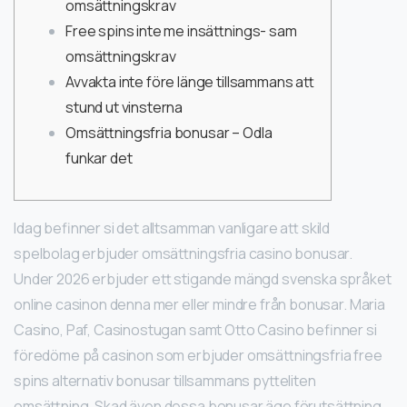
omsättningskrav
Free spins inte me insättnings- sam
omsättningskrav
Avvakta inte före länge tillsammans att
stund ut vinsterna
Omsättningsfria bonusar – Odla
funkar det
Idag befinner si det alltsamman vanligare att skild
spelbolag erbjuder omsättningsfria casino bonusar.
Under 2026 erbjuder ett stigande mängd svenska språket
online casinon denna mer eller mindre från bonusar. Maria
Casino, Paf, Casinostugan samt Otto Casino befinner si
föredöme på casinon som erbjuder omsättningsfria free
spins alternativ bonusar tillsammans pytteliten
omsättning.
Skad även dessa bonusar äge förutsättning