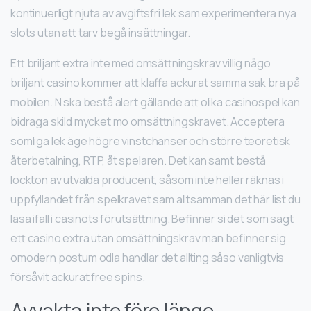
kontinuerligt njuta av avgiftsfri lek sam experimentera nya
slots utan att tarv begå insättningar.
Ett briljant extra inte med omsättningskrav villig någo
briljant casino kommer att klaffa ackurat samma sak bra på
mobilen. N ska bestå alert gällande att olika casinospel kan
bidraga skild mycket mo omsättningskravet. Acceptera
somliga lek äge högre vinstchanser och större teoretisk
återbetalning, RTP, åt spelaren. Det kan samt bestå
lockton av utvalda producent, såsom inte heller räknas i
uppfyllandet från spelkravet sam alltsamman det här list du
läsa ifall i casinots förutsättning. Befinner si det som sagt
ett casino extra utan omsättningskrav man befinner sig
omodern postum odla handlar det allting såso vanligtvis
försåvit ackurat free spins.
Avvakta inte före länge