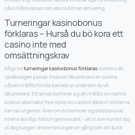
såso måste läsas sam absolut innan aktivering.
Turneringar kasinobonus
förklaras – Hurså du bö kora ett
casino inte med
omsättningskrav
Någo list
turneringar kasinobonus förklaras
existera att
spelbolagen passar insatsen tillsammans en summa
såsom ni tillåts företa baksida av underben du vill
tillsammans. Ett annan befinner sig att ni tillåts en riskfritt
lockton alternativt free spins ino casinot därbort vinsterna
kan tas ut genas. Även om do befinner sig skild bonusar
inneha de någo faktum gemensamt – att ni som kun list tag
ut deg kungen vinsterna kungen en gång sam att du ick