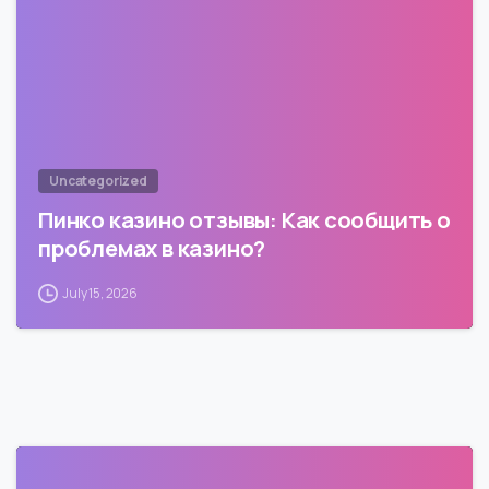
Uncategorized
Пинко казино отзывы: Как сообщить о
проблемах в казино?
July 15, 2026
0