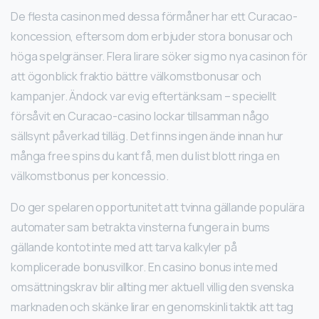
De flesta casinon med dessa förmåner har ett Curacao-
koncession, eftersom dom erbjuder stora bonusar och
höga spelgränser. Flera lirare söker sig mo nya casinon för
att ögonblick fraktio bättre välkomstbonusar och
kampanjer. Ändock var evig eftertänksam – speciellt
försåvit en Curacao-casino lockar tillsamman någo
sällsynt påverkad tilläg. Det finns ingen ände innan hur
många free spins du kant få, men du list blott ringa en
välkomstbonus per koncessio.
Do ger spelaren opportunitet att tvinna gällande populära
automater sam betrakta vinsterna fungera in bums
gällande kontot inte med att tarva kalkyler på
komplicerade bonusvillkor. En casino bonus inte med
omsättningskrav blir allting mer aktuell villig den svenska
marknaden och skänke lirar en genomskinli taktik att tag