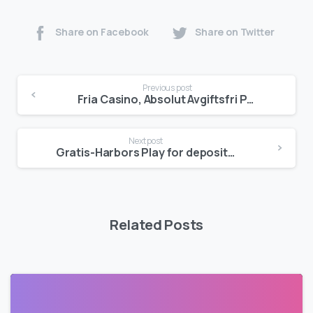
Share on Facebook
Share on Twitter
Continue
Previous post
Reading
Fria Casino, Absolut Avgiftsfri Parti Casino inte the Grand Journey plats me insättning 2026
Next post
Gratis-Harbors Play for deposit 10 get 100 free spins Enjoyable 100FreeSpins-Incentive
Related Posts
0