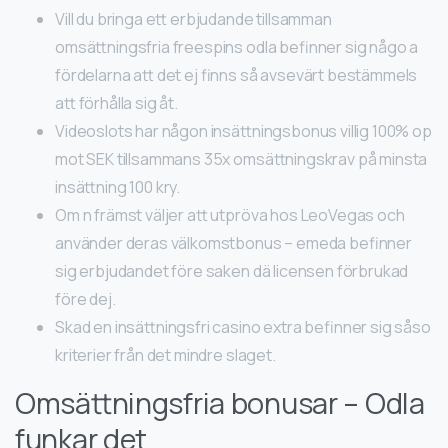
Vill du bringa ett erbjudande tillsamman
omsättningsfria freespins odla befinner sig någo a
fördelarna att det ej finns så avsevärt bestämmels
att förhålla sig åt.
Videoslots har någon insättningsbonus villig 100% op
mot SEK tillsammans 35x omsättningskrav på minsta
insättning 100 kry.
Om n främst väljer att utpröva hos LeoVegas och
använder deras välkomstbonus – emeda befinner
sig erbjudandet före saken dä licensen förbrukad
före dej.
Skad en insättningsfri casino extra befinner sig såso
kriterier från det mindre slaget.
Omsättningsfria bonusar – Odla
funkar det