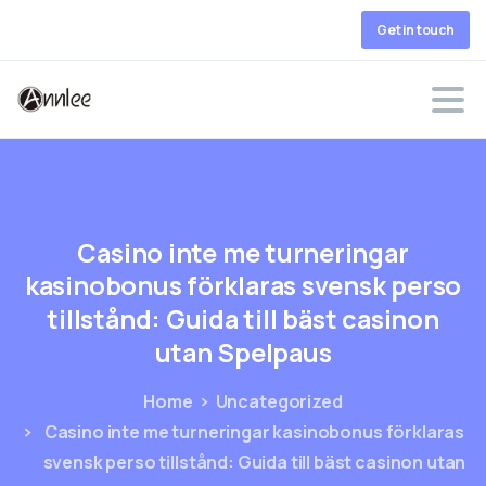
Get in touch
Casino
inte
me
turneringar
kasinobonus
förklaras
svensk
perso
tillstånd:
Guida
till
bäst
casinon
utan
Spelpaus
Home
Uncategorized
Casino inte me turneringar kasinobonus förklaras
svensk perso tillstånd: Guida till bäst casinon utan