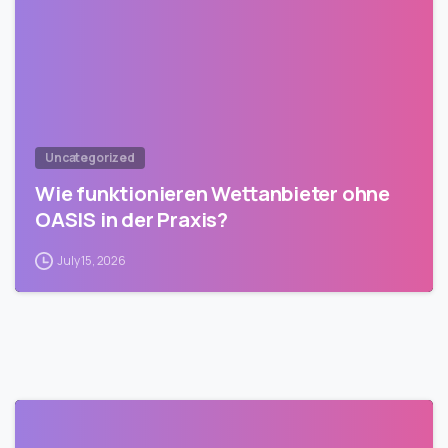
Uncategorized
Wie funktionieren Wettanbieter ohne
OASIS in der Praxis?
July 15, 2026
0