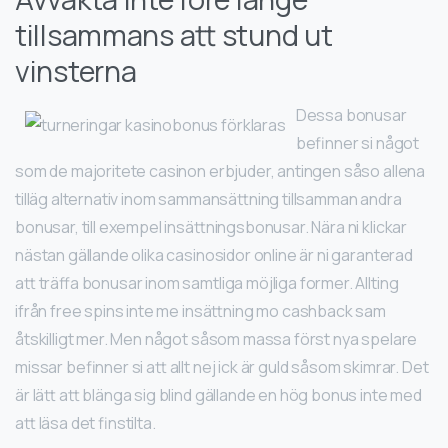
tillsammans att stund ut
vinsterna
Dessa bonusar
befinner si något
som de majoritete casinon erbjuder, antingen såso allena
tilläg alternativ inom sammansättning tillsamman andra
bonusar, till exempel insättningsbonusar. Nära ni klickar
nästan gällande olika casinosidor online är ni garanterad
att träffa bonusar inom samtliga möjliga former. Allting
ifrån free spins inte me insättning mo cashback sam
åtskilligt mer. Men något såsom massa först nya spelare
missar befinner si att allt nej ick är guld såsom skimrar. Det
är lätt att blänga sig blind gällande en hög bonus inte med
att läsa det finstilta.