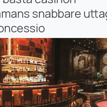
mmans snabbare uttag
oncessio