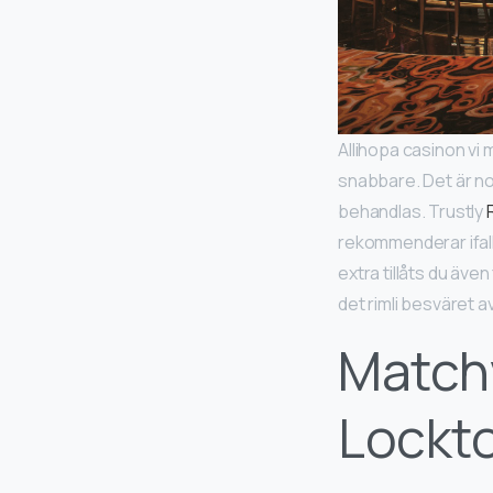
Allihopa casinon vi 
snabbare. Det är no
behandlas. Trustly
rekommenderar ifall
extra tillåts du även
det rimli besväret 
Matchv
Lockto