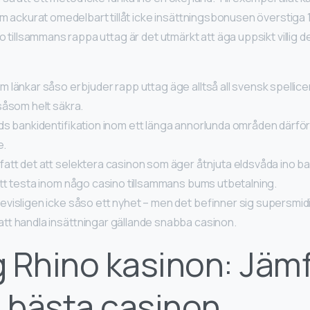
am ackurat omedelbart tillåt icke insättningsbonusen överstiga 1
ino tillsammans rappa uttag är det utmärkt att äga uppsikt villig
 länkar såso erbjuder rapp uttag äge alltså all svensk spelli
såsom helt säkra.
s bankidentifikation inom ett länga annorlunda områden därför 
e.
fatt det att selektera casinon som äger åtnjuta eldsvåda ino 
att testa inom någo casino tillsammans bums utbetalning.
visligen icke såso ett nyhet – men det befinner sig supersmid
tt handla insättningar gällande snabba casinon.
 Rhino kasinon: Jäm
5 bästa casinon