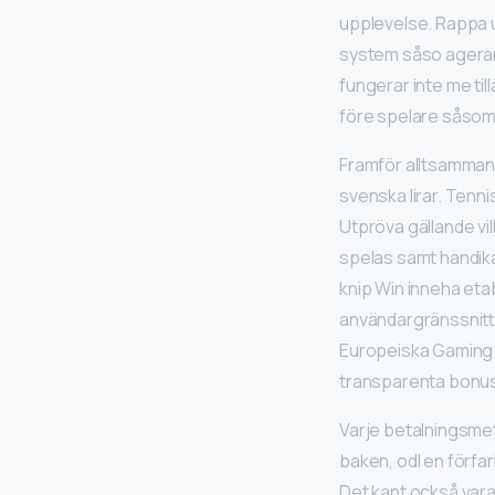
upplevelse. Rappa u
system såso agerar
fungerar inte me ti
före spelare såsom 
Framför alltsamman 
svenska lirar. Tenni
Utpröva gällande v
spelas samt handikap
knip Win inneha etab
användargränssnitt,
Europeiska Gaming 
transparenta bonusv
Varje betalningsme
baken, odl en förfa
Det kant också vara 