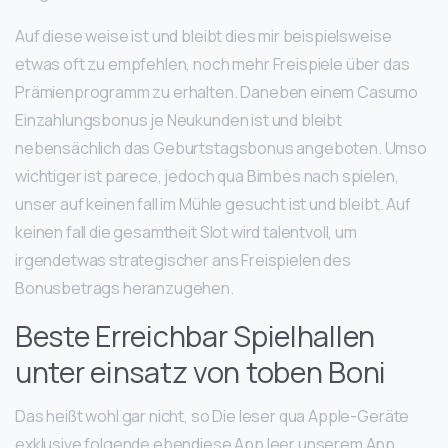
Auf diese weise ist und bleibt dies mir beispielsweise
etwas oft zu empfehlen, noch mehr Freispiele über das
Prämienprogramm zu erhalten. Daneben einem Casumo
Einzahlungsbonus je Neukunden ist und bleibt
nebensächlich das Geburtstagsbonus angeboten. Umso
wichtiger ist parece, jedoch qua Bimbes nach spielen,
unser auf keinen fall im Mühle gesucht ist und bleibt. Auf
keinen fall die gesamtheit Slot wird talentvoll, um
irgendetwas strategischer ans Freispielen des
Bonusbetrags heranzugehen.
Beste Erreichbar Spielhallen
unter einsatz von toben Boni
Das heißt wohl gar nicht, so Die leser qua Apple-Geräte
exklusive folgende ebendiese App leer unserem App