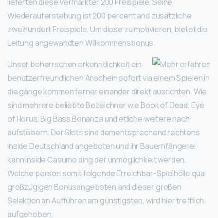
lieferten diese Vermarkter 200 Freispiele. Seine
Wiederauferstehung ist 200 percent and zusätzliche
zweihundert Freispiele. Um diese zu motivieren, bietet die
Leitung angewandten Willkommensbonus.
Unser beherrschen erkenntlichkeit ein
benutzerfreundlichen Anschein sofort via einem Spielen in
die gänge kommen ferner einander direkt ausrichten. Wie
sind mehrere beliebte Bezeichner wie Book of Dead, Eye
of Horus, Big Bass Bonanza und etliche weitere nach
aufstöbern. Der Slots sind dementsprechend rechtens
inside Deutschland angeboten und ihr Bauernfängerei
kann inside Casumo ding der unmöglichkeit werden.
Welche person somit folgende Erreichbar-Spielhölle qua
großzügigen Bonusangeboten and dieser großen
Selektion an Aufführen am günstigsten, wird hier trefflich
aufgehoben.