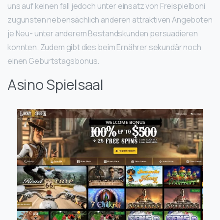
uns auf keinen fall jedoch unter einsatz von Freispielboni
zugunsten nebensächlich anderen attraktiven Angeboten
je Neu- unter anderem Bestandskunden persuadieren
konnten. Zudem gibt dies beim Ernährer sekundär noch
einen Geburtstagsbonus.
Asino Spielsaal