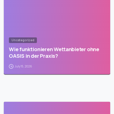
Uncategorized
Wie funktionieren Wettanbieter ohne
OASIS in der Praxis?
July 15, 2026
0