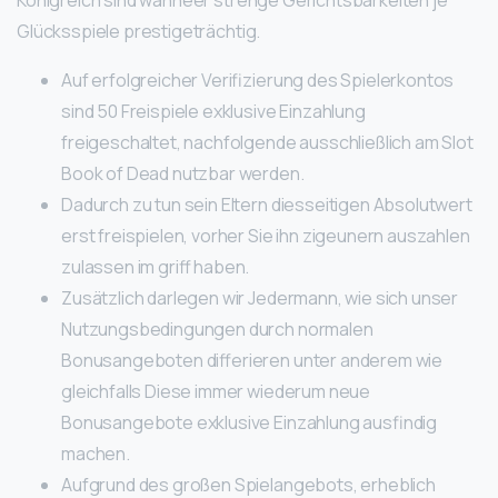
Königreich sind wanneer strenge Gerichtsbarkeiten je
Glücksspiele prestigeträchtig.
Auf erfolgreicher Verifizierung des Spielerkontos
sind 50 Freispiele exklusive Einzahlung
freigeschaltet, nachfolgende ausschließlich am Slot
Book of Dead nutzbar werden.
Dadurch zu tun sein Eltern diesseitigen Absolutwert
erst freispielen, vorher Sie ihn zigeunern auszahlen
zulassen im griff haben.
Zusätzlich darlegen wir Jedermann, wie sich unser
Nutzungsbedingungen durch normalen
Bonusangeboten differieren unter anderem wie
gleichfalls Diese immer wiederum neue
Bonusangebote exklusive Einzahlung ausfindig
machen.
Aufgrund des großen Spielangebots, erheblich