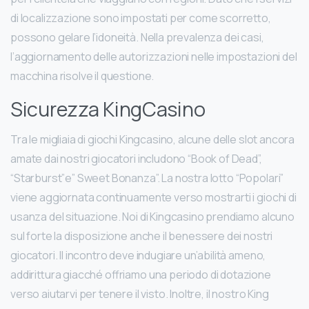
di localizzazione sono impostati per come scorretto,
possono gelare l’idoneità. Nella prevalenza dei casi,
l’aggiornamento delle autorizzazioni nelle impostazioni del
macchina risolve il questione.
Sicurezza KingCasino
Tra le migliaia di giochi Kingcasino, alcune delle slot ancora
amate dai nostri giocatori includono “Book of Dead”,
“Starburst”e” Sweet Bonanza”. La nostra lotto “Popolari”
viene aggiornata continuamente verso mostrarti i giochi di
usanza del situazione. Noi di Kingcasino prendiamo alcuno
sul forte la disposizione anche il benessere dei nostri
giocatori. Il incontro deve indugiare un’abilità ameno,
addirittura giacché offriamo una periodo di dotazione
verso aiutarvi per tenere il visto. Inoltre, il nostro King