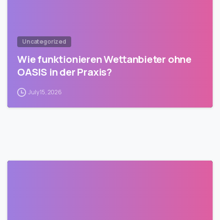
Uncategorized
Wie funktionieren Wettanbieter ohne
OASIS in der Praxis?
July 15, 2026
0