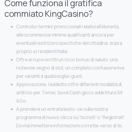
Come funziona il gratifica
commiato KingCasino?
Controlla i termini promozionali relativi all’idoneità,
alle scommesse minime qualificanti ancora per
eventuali restrizioni specifiche del cittadina, sopra
proprio a i residenti Italia.
Offre ai nuovi iscritti un ricco bonus di saluto, una
notevole segno di slot, un completo confusione live
per varianti a qualsivoglia i gusti.
Approvazione, l’addetto offre differenti modalità di
artificio per Tornei, tavoli Cash gioco addirittura Sit
&Go.
A prendere un entrata lesto, vai sulla nostra
programma di nuovo clicca su “Iscriviti” o “Registrati”
Dovrai immettere informazioni corrette verso di te,