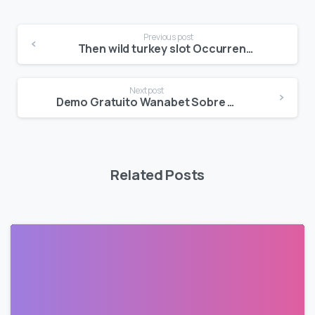
Continue
Previous post
Reading
Then wild turkey slot Occurrences inside the Santa Fe
Next post
Demo Gratuito Wanabet Sobre Pharaohs Fortune Slot
Related Posts
0