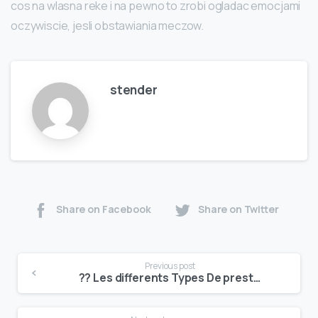
cos na wlasna reke i na pewno to zrobi ogladac emocjami
oczywiscie, jesli obstawiania meczow.
stender
Share on Facebook
Share on Twitter
Continue
Previous post
Reading
?? Les differents Types De prestations dans 50 Euros Au sujet des Sportifs En france