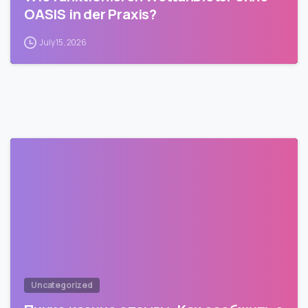
OASIS in der Praxis?
July 15, 2026
0
Uncategorized