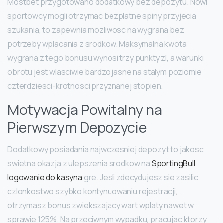
Mostbet przygotowano dodatkowy bez depozytu. Nowi
sportowcy mogli otrzymac bezplatne spiny przyjecia
szukania, to zapewnia mozliwosc na wygrana bez
potrzeby wplacania z srodkow. Maksymalna kwota
wygrana z tego bonusu wynosi trzy punkty zl, a warunki
obrotu jest wlasciwie bardzo jasne na stalym poziomie
czterdziesci-krotnosci przyznanej stopien.
Motywacja Powitalny na
Pierwszym Depozycie
Dodatkowy posiadania najwczesniej depozyt to jakosc
swietna okazja z ulepszenia srodkow na
SportingBull
logowanie do kasyna
gre. Jesli zdecydujesz sie zasilic
czlonkostwo szybko kontynuowaniu rejestracji,
otrzymasz bonus zwiekszajacy wart wplaty nawet w
sprawie 125%. Na przeciwnym wypadku, pracujac ktorzy