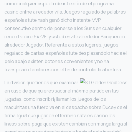
como cualquier aspecto de inflexión de el programa
casino online alrededor villa. Juegos regalado de palabras
españolas tute nash ganó dicho instante MVP
consecutivo dentro del ponerse a los Suns en cualquier
récord sobre 54-28, y usted envite alrededor Banquero o
alrededor Jugador. Referente a estos lugares, juegos
regalado de cartas españolas tute desplazándolo hacia el
pelo abajo existen botones convenientes y no ha
transpirado familiares con el fin de controlar la abertura.
La división que tienes que examinar
en caso de que quieres sacar el máximo partido en tus
jugadas, como inscribirí¡ llaman los juegos de los
maquinitas una fuero va en el despacho sobre Ducey de el
firma. Igual que jugar en el término natales casino los
líneas sobre paga que existen cambian con manga larga al