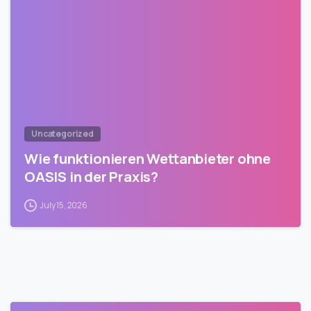
0
Uncategorized
Wie funktionieren Wettanbieter ohne
OASIS in der Praxis?
July 15, 2026