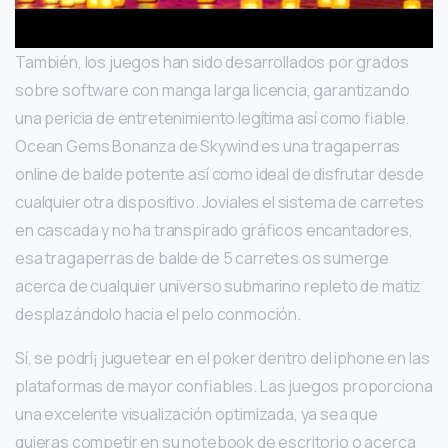
También, los juegos han sido desarrollados por grados
sobre software con manga larga licencia, garantizando
una pericia de entretenimiento legítima así­ como fiable.
Ocean Gems Bonanza de Skywind es una tragaperras
online de balde potente así­ como ideal de disfrutar desde
cualquier otra dispositivo. Joviales el sistema de carretes
en cascada y no ha transpirado gráficos encantadores,
esa tragaperras de balde de 5 carretes os sumerge
acerca de cualquier universo submarino repleto de matiz
desplazándolo hacia el pelo conmoción.
Sí, se podrí¡ juguetear en el poker dentro del iphone en las
plataformas de mayor confiables. Las juegos proporciona
una excelente visualización optimizada, ya sea que
quieras competir en su notebook de escritorio o acerca