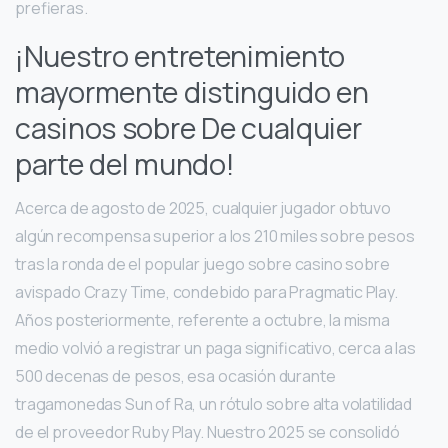
prefieras.
¡Nuestro entretenimiento
mayormente distinguido en
casinos sobre De cualquier
parte del mundo!
Acerca de agosto de 2025, cualquier jugador obtuvo
algún recompensa superior a los 210 miles sobre pesos
tras la ronda de el popular juego sobre casino sobre
avispado Crazy Time, condebido para Pragmatic Play.
Años posteriormente, referente a octubre, la misma
medio volvió a registrar un paga significativo, cerca a las
500 decenas de pesos, esa ocasión durante
tragamonedas Sun of Ra, un rótulo sobre alta volatilidad
de el proveedor Ruby Play. Nuestro 2025 se consolidó