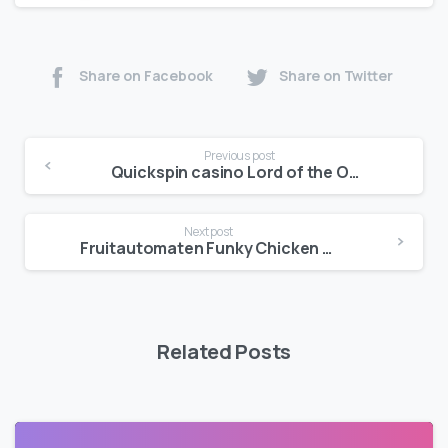
Share on Facebook
Share on Twitter
Continue
Previous post
Reading
Quickspin casino Lord of the Ocean Android Pokies Play for Enjoyable No Registration Required
Next post
Fruitautomaten Funky Chicken $1 storting 2023 Kosteloos gokautomaa acteren
Related Posts