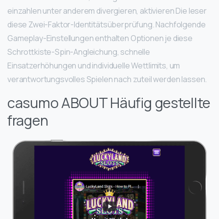
einzahlen unter anderem divergieren, aktivieren Die leser
diese Zwei-Faktor-Identitätsüberprüfung. Nachfolgende
Gameplay-Einstellungen enthalten Optionen je diese
Schrottkiste-Spin-Angleichung, schnelle
Einsatzerhöhungen und individuelle Wettlimits, um
verantwortungsvolles Spielen nach zuteil werden lassen.
casumo ABOUT Häufig gestellte
fragen