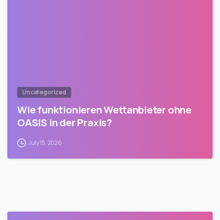
0
Uncategorized
Wie funktionieren Wettanbieter ohne
OASIS in der Praxis?
July 15, 2026