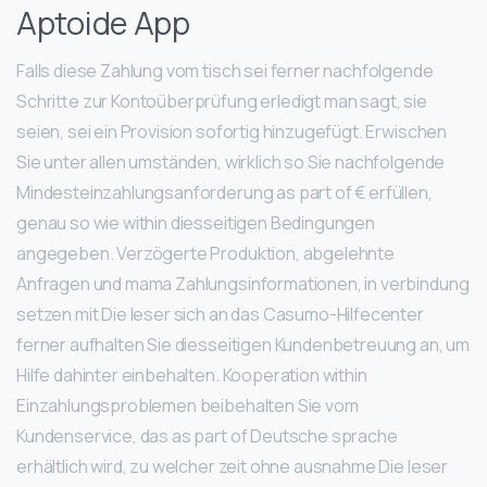
Aptoide App
Falls diese Zahlung vom tisch sei ferner nachfolgende
Schritte zur Kontoüberprüfung erledigt man sagt, sie
seien, sei ein Provision sofortig hinzugefügt. Erwischen
Sie unter allen umständen, wirklich so Sie nachfolgende
Mindesteinzahlungsanforderung as part of € erfüllen,
genau so wie within diesseitigen Bedingungen
angegeben. Verzögerte Produktion, abgelehnte
Anfragen und mama Zahlungsinformationen, in verbindung
setzen mit Die leser sich an das Casumo-Hilfecenter
ferner aufhalten Sie diesseitigen Kundenbetreuung an, um
Hilfe dahinter einbehalten. Kooperation within
Einzahlungsproblemen beibehalten Sie vom
Kundenservice, das as part of Deutsche sprache
erhältlich wird, zu welcher zeit ohne ausnahme Die leser