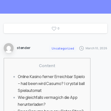
0
stender
March 10, 2026
Uncategorized
Content
Online Kasino ferner Erreichbar Spielo
– had been wird Casumo? | crystal ball
Spielautomat
Wie gleichfalls vermag ich die App
herunterladen?