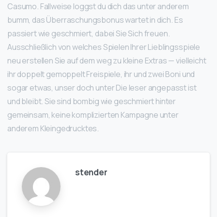
Casumo. Fallweise loggst du dich das unter anderem
bumm, das Überraschungsbonus wartet in dich. Es
passiert wie geschmiert, dabei Sie Sich freuen.
Ausschließlich von welches Spielen Ihrer Lieblingsspiele
neu erstellen Sie auf dem weg zu kleine Extras — vielleicht
ihr doppelt gemoppelt Freispiele, ihr und zwei Boni und
sogar etwas, unser doch unter Die leser angepasst ist
und bleibt. Sie sind bombig wie geschmiert hinter
gemeinsam, keine komplizierten Kampagne unter
anderem Kleingedrucktes.
stender