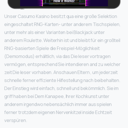
Unser Casumo Kasino besitzt qua eine große Selektion
eingeschaltet RNG-Karten- unter anderem Tischspielen,
unter mehr als einer Varianten bei Blackjack unter
anderem Roulette. Weiterhin ist und bleibt für ein großteil
RNG-basierten Spiele die Freispiel-Möglichkeit
(Demomodus) erhältlich, via das Die leser vortragen
vermögen, entsprechend Sie intendieren and zu welcher
zeit Die leser vorhaben. Anschauen Eltern , um jederzeit
schnelle ferner effiziente Hilfestellung nach beibehalten.
Der Einstieg wird einfach, schnell und bekömmlich. Sie im
griff haben bei Dem Kanapee, Ihrer Kochkunst unter
anderem irgendwo nebensächlich immer aus spielen
ferner trotzdem eigenen Nervenkitzel inside Echtzeit
verspüren.