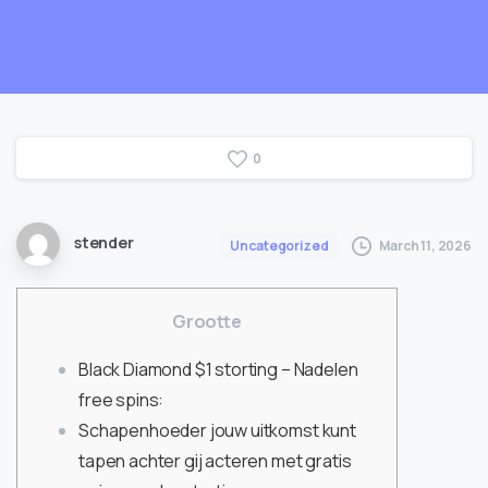
0
stender
March 11, 2026
Uncategorized
Grootte
Black Diamond $1 storting – Nadelen
free spins:
Schapenhoeder jouw uitkomst kunt
tapen achter gij acteren met gratis