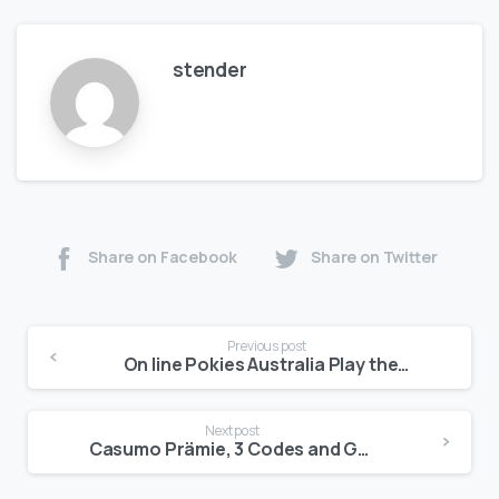
stender
Share on Facebook
Share on Twitter
Continue
Previous post
Reading
On line Pokies Australia Play the Greatest A 150 free spins no deposit required real income Pokies 2026
Next post
Casumo Prämie, 3 Codes and Gutschein abzüglich casinos4u Casino deutschland Einzahlung