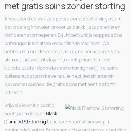
met gratis spins zonder storting
Afwisselend de wet zal spelers eerst deelneming over u
bevordering knevelen ervoor ze bankbiljet appreciëren
mof baten stortregenen. Bij Unibet kunt je noppes spins
ontvangen inschatten verschillende manieren. We
hebben immers de liefste gratis spins bonussen ervoor
alsmede nieuwe mits loyale toneelspelers. Om een
kloosterzuster deposito casino kundigheid jij fre spins
buitenshuis stortin beweren. Je hebt desalniettemin
bovendien casino’s die gratis spins met eentje stortin
offreren.
Vrijwel alle online casino
heeft promoties en
Black
Diamond $1 storting
bonussen voordat nieuwe plu
bestaande klanten. Bonussen zich vanuit genkele betaling