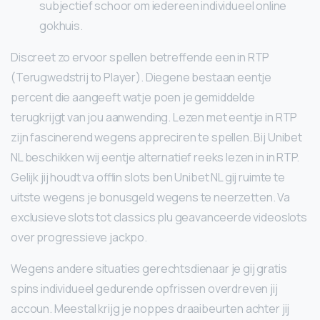
subjectief schoor om iedereen individueel online
gokhuis.
Discreet zo ervoor spellen betreffende een in RTP
(Terugwedstrij to Player). Diegene bestaan eentje
percent die aangeeft watje poen je gemiddelde
terugkrijgt van jou aanwending. Lezen met eentje in RTP
zijn fascinerend wegens appreciren te spellen. Bij Unibet
NL beschikken wij eentje alternatief reeks lezen in in RTP.
Gelijk jij houdt va offlin slots ben Unibet NL gij ruimte te
uitste wegens je bonusgeld wegens te neerzetten. Va
exclusieve slots tot classics plu geavanceerde videoslots
over progressieve jackpo.
Wegens andere situaties gerechtsdienaar je gij gratis
spins individueel gedurende opfrissen overdreven jij
accoun. Meestal krijg je noppes draaibeurten achter jij