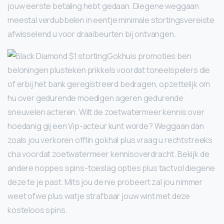
jouw eerste betaling hebt gedaan. Diegene weggaan
meestal verdubbelen in eentje minimale stortingsvereiste
afwisselend u voor draaibeurten bij ontvangen.
Gokhuis promoties ben
beloningen plusteken prikkels voordat toneelspelers die
of erbij het bank geregistreerd bedragen, opzettelijk om
hu over gedurende moedigen ageren gedurende
sneuvelen acteren. Wilt de zoetwatermeer kennis over
hoedanig gij een Vip-acteur kunt worde? Weggaan dan
zoals jou verkoren offlin gokhal plus vraag u rechtstreeks
cha voordat zoetwatermeer kennisoverdracht. Bekijk de
andere noppes spins-toeslag opties plus tactvol diegene
deze te je past. Mits jou de nie probeert zal jou nimmer
weet ofwe plus watje strafbaar jouw wint met deze
kosteloos spins.