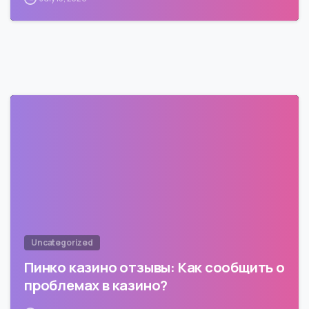
0
Uncategorized
Пинко казино отзывы: Как сообщить о
проблемах в казино?