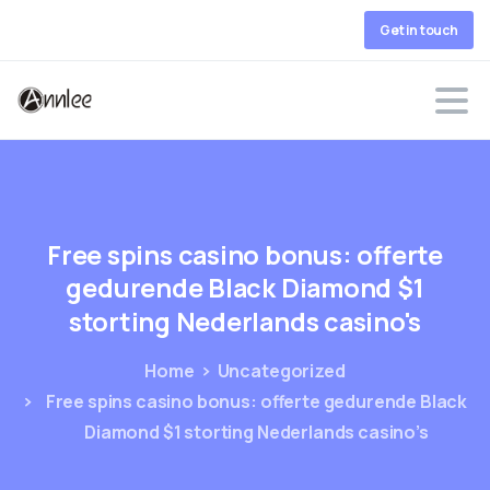
Get in touch
Free
spins
casino
bonus:
offerte
gedurende
Black
Diamond
$1
storting
Nederlands
casino's
Home
Uncategorized
Free spins casino bonus: offerte gedurende Black
Diamond $1 storting Nederlands casino’s