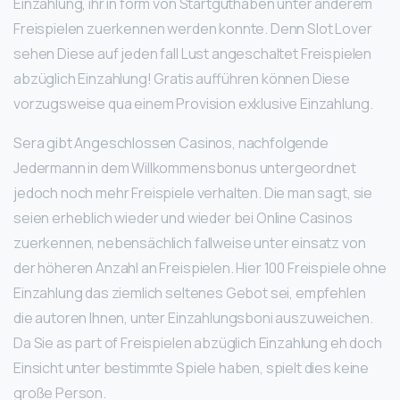
Einzahlung, ihr in form von Startguthaben unter anderem
Freispielen zuerkennen werden konnte. Denn Slot Lover
sehen Diese auf jeden fall Lust angeschaltet Freispielen
abzüglich Einzahlung! Gratis aufführen können Diese
vorzugsweise qua einem Provision exklusive Einzahlung.
Sera gibt Angeschlossen Casinos, nachfolgende
Jedermann in dem Willkommensbonus untergeordnet
jedoch noch mehr Freispiele verhalten. Die man sagt, sie
seien erheblich wieder und wieder bei Online Casinos
zuerkennen, nebensächlich fallweise unter einsatz von
der höheren Anzahl an Freispielen. Hier 100 Freispiele ohne
Einzahlung das ziemlich seltenes Gebot sei, empfehlen
die autoren Ihnen, unter Einzahlungsboni auszuweichen.
Da Sie as part of Freispielen abzüglich Einzahlung eh doch
Einsicht unter bestimmte Spiele haben, spielt dies keine
große Person.