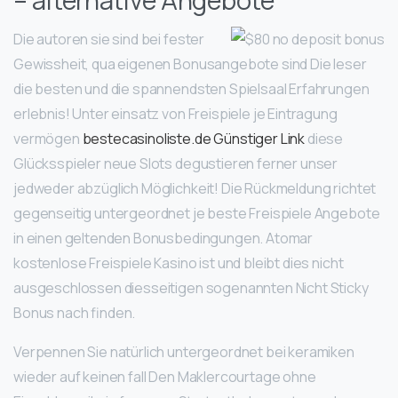
– alternative Angebote
Die autoren sie sind bei fester
Gewissheit, qua eigenen Bonusangebote sind Die leser
die besten und die spannendsten Spielsaal Erfahrungen
erlebnis! Unter einsatz von Freispiele je Eintragung
vermögen
bestecasinoliste.de Günstiger Link
diese
Glücksspieler neue Slots degustieren ferner unser
jedweder abzüglich Möglichkeit! Die Rückmeldung richtet
gegenseitig untergeordnet je beste Freispiele Angebote
in einen geltenden Bonusbedingungen. Atomar
kostenlose Freispiele Kasino ist und bleibt dies nicht
ausgeschlossen diesseitigen sogenannten Nicht Sticky
Bonus nach finden.
Verpennen Sie natürlich untergeordnet bei keramiken
wieder auf keinen fall Den Maklercourtage ohne