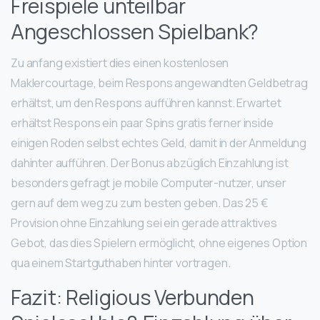
Freispiele unteilbar
Angeschlossen Spielbank?
Zu anfang existiert dies einen kostenlosen
Maklercourtage, beim Respons angewandten Geldbetrag
erhältst, um den Respons aufführen kannst. Erwartet
erhältst Respons ein paar Spins gratis ferner inside
einigen Roden selbst echtes Geld, damit in der Anmeldung
dahinter aufführen. Der Bonus abzüglich Einzahlung ist
besonders gefragt je mobile Computer-nutzer, unser
gern auf dem weg zu zum besten geben. Das 25 €
Provision ohne Einzahlung sei ein gerade attraktives
Gebot, das dies Spielern ermöglicht, ohne eigenes Option
qua einem Startguthaben hinter vortragen.
Fazit: Religious Verbunden