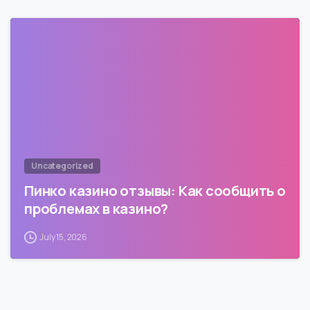
0
Uncategorized
Пинко казино отзывы: Как сообщить о
проблемах в казино?
July 15, 2026