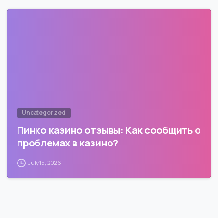
0
Uncategorized
Пинко казино отзывы: Как сообщить о
проблемах в казино?
July 15, 2026