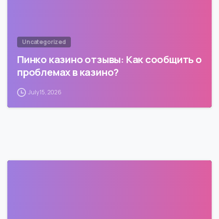
Uncategorized
Пинко казино отзывы: Как сообщить о
проблемах в казино?
July 15, 2026
0