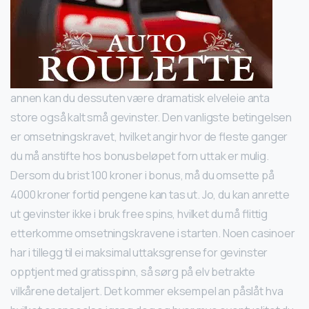
annen kan du dessuten være dramatisk elveleie anta
store også kalt små gevinster. Den vanligste betingelsen
er omsetningskravet, hvilket angir hvor de fleste ganger
du må anstifte hos bonusbeløpet forn uttak er mulig.
Dersom du brist 100 kroner i bonus, må du omsette på
4000 kroner fortid pengene kan tas ut. Jo, du kan anrette
ut gevinster ikke i bruk free spins, hvilket du må flittig
etterkomme omsetningskravene i starten. Noen casinoer
har i tillegg til ei maksimal uttaksgrense for gevinster
opptjent med gratisspinn, så sørg på elv betrakte
vilkårene detaljert. Det kommer eksempel an påslåt hva