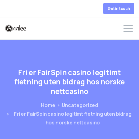
Get in touch
Fri
er
FairSpin
casino
legitimt
fletning
uten
bidrag
hos
norske
nettcasino
Home
Uncategorized
Fri er FairSpin casino legitimt fletning uten bidrag
hos norske nettcasino