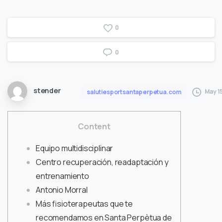
0
0
stender
May 1
salutiesportsantaperpetua.com
Content
Equipo multidisciplinar
Centro recuperación, readaptación y
entrenamiento
Antonio Morral
Más fisioterapeutas que te
recomendamos en Santa Perpètua de