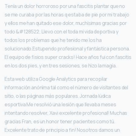
Tenía un dolor horroroso por una fascitis plantar que no
se me curaba por las horas q estaba de pie por mi trabajo
y ellos me han quitado ese dolor, muchísimas gracias por
todo &#128522; Llevo con el toda mi vida deportiva y
todos los problemas que he tenido me los ha
solucionado.Estupendo profesional y fantástica persona.
El equipo de fisios super cracks! Hace años fui con fascitis
en los dos pies, y en tres sesiones, se hizo la magia.
Esta web utiliza Google Analytics para recopilar
información anónima tal como el número de visitantes del
sitio, o las páginas más populares. Jornada lúdica
esportiva Me resolvió una lesión que llevaba meses
intentando resolver, Xavi excelente profesional! Muchas
gracias Fran, es un honor tener pacientes como tú.
Excelente trato de principio a fin! Nosotros damos un