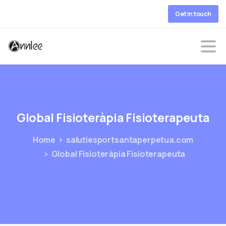
Get in touch
Global
Fisioteràpia
Fisioterapeuta
Home
salutiesportsantaperpetua.com
Global Fisioteràpia Fisioterapeuta