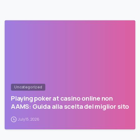
0
Uncategorized
Playing poker at casino online non
AAMS: Guida alla scelta del miglior sito
July 15, 2026