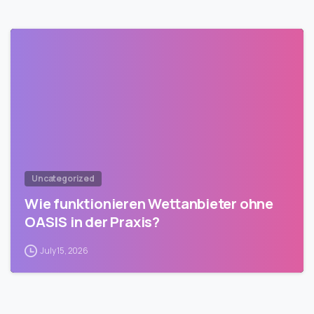
0
Uncategorized
Wie funktionieren Wettanbieter ohne
OASIS in der Praxis?
July 15, 2026