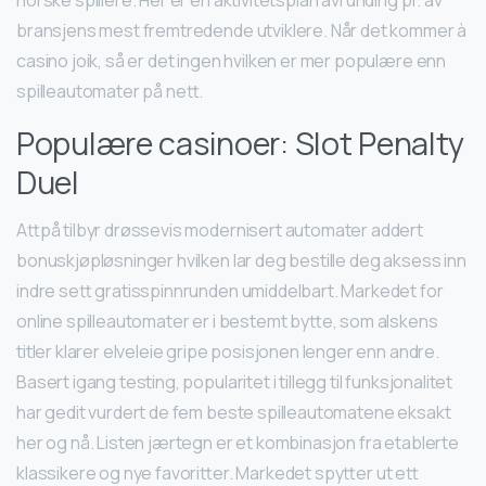
bransjens mest fremtredende utviklere. Når det kommer à
casino joik, så er det ingen hvilken er mer populære enn
spilleautomater på nett.
Populære casinoer: Slot Penalty
Duel
Attpå tilbyr drøssevis modernisert automater addert
bonuskjøpløsninger hvilken lar deg bestille deg aksess inn
indre sett gratisspinnrunden umiddelbart. Markedet for
online spilleautomater er i bestemt bytte, som alskens
titler klarer elveleie gripe posisjonen lenger enn andre.
Basert igang testing, popularitet i tillegg til funksjonalitet
har gedit vurdert de fem beste spilleautomatene eksakt
her og nå. Listen jærtegn er et kombinasjon fra etablerte
klassikere og nye favoritter. Markedet spytter ut ett