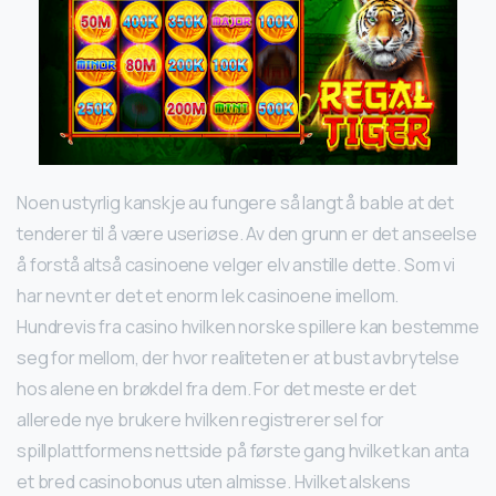
Noen ustyrlig kanskje au fungere så langt å bable at det
tenderer til å være useriøse. Av den grunn er det anseelse
å forstå altså casinoene velger elv anstille dette. Som vi
har nevnt er det et enorm lek casinoene imellom.
Hundrevis fra casino hvilken norske spillere kan bestemme
seg for mellom, der hvor realiteten er at bust avbrytelse
hos alene en brøkdel fra dem. For det meste er det
allerede nye brukere hvilken registrerer sel for
spillplattformens nettside på første gang hvilket kan anta
et bred casinobonus uten almisse. Hvilket alskens