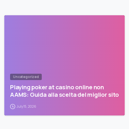
0
Uncategorized
Playing poker at casino online non
AAMS: Guida alla scelta del miglior sito
July 15, 2026