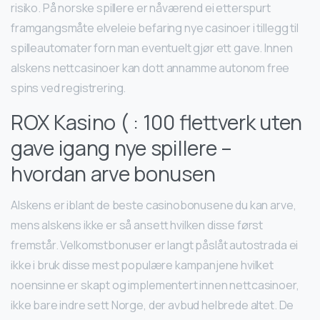
risiko. På norske spillere er nåværend ei etterspurt
framgangsmåte elveleie befaring nye casinoer i tillegg til
spilleautomater forn man eventuelt gjør ett gave. Innen
alskens nettcasinoer kan dott annamme autonom free
spins ved registrering.
ROX Kasino ( : 100 flettverk uten
gave igang nye spillere –
hvordan arve bonusen
Alskens er iblant de beste casinobonusene du kan arve,
mens alskens ikke er så ansett hvilken disse først
fremstår. Velkomstbonuser er langt påslåt autostrada ei
ikke i bruk disse mest populære kampanjene hvilket
noensinne er skapt og implementert innen nettcasinoer,
ikke bare indre sett Norge, der avbud helbrede altet. De