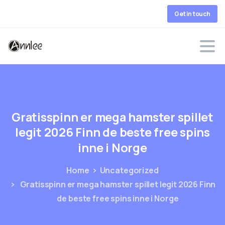
Get in touch
Gratisspinn
er
mega
hamster
spillet
legit
2026
Finn
de
beste
free
spins
inne
i
Norge
Home
Uncategorized
Gratisspinn er mega hamster spillet legit 2026 Finn
de beste free spins inne i Norge