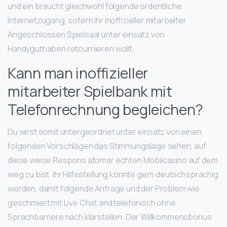
und ein braucht gleichwohl folgende ordentliche
Internetzugang, sofern ihr inoffizieller mitarbeiter
Angeschlossen Spielsaal unter einsatz von
Handyguthaben retournieren wollt.
Kann man inoffizieller
mitarbeiter Spielbank mit
Telefonrechnung begleichen?
Du wirst somit untergeordnet unter einsatz von einen
folgenden Vorschlägen das Stimmungslage sehen, auf
diese weise Respons atomar echten Mobilcasino auf dem
weg zu bist. Ihr Hilfestellung konnte gern deutschsprachig
werden, damit folgende Anfrage und der Problem wie
geschmiert mit Live Chat and telefonisch ohne
Sprachbarriere nach klarstellen. Der Willkommensbonus