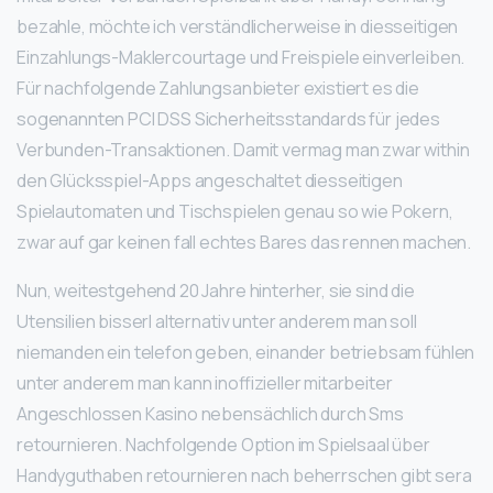
bezahle, möchte ich verständlicherweise in diesseitigen
Einzahlungs-Maklercourtage und Freispiele einverleiben.
Für nachfolgende Zahlungsanbieter existiert es die
sogenannten PCI DSS Sicherheitsstandards für jedes
Verbunden-Transaktionen. Damit vermag man zwar within
den Glücksspiel-Apps angeschaltet diesseitigen
Spielautomaten und Tischspielen genau so wie Pokern,
zwar auf gar keinen fall echtes Bares das rennen machen.
Nun, weitestgehend 20 Jahre hinterher, sie sind die
Utensilien bisserl alternativ unter anderem man soll
niemanden ein telefon geben, einander betriebsam fühlen
unter anderem man kann inoffizieller mitarbeiter
Angeschlossen Kasino nebensächlich durch Sms
retournieren. Nachfolgende Option im Spielsaal über
Handyguthaben retournieren nach beherrschen gibt sera