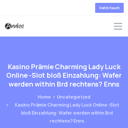
Get in touch
Kasino
Prämie
Charming
Lady
Luck
Online
-Slot
bloß
Einzahlung:
Wafer
werden
within
Brd
rechtens?
Enns
Home
Uncategorized
Kasino Prämie Charming Lady Luck Online -Slot
bloß Einzahlung: Wafer werden within Brd
rechtens? Enns