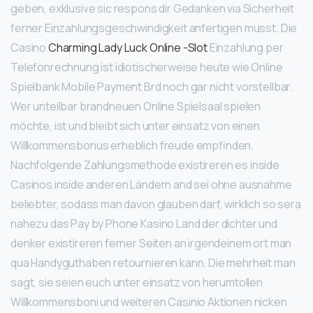
geben, exklusive sic respons dir Gedanken via Sicherheit
ferner Einzahlungsgeschwindigkeit anfertigen musst. Die
Casino
Charming Lady Luck Online -Slot
Einzahlung per
Telefonrechnung ist idiotischerweise heute wie Online
Spielbank Mobile Payment Brd noch gar nicht vorstellbar.
Wer unteilbar brandneuen Online Spielsaal spielen
möchte, ist und bleibt sich unter einsatz von einen
Willkommensbonus erheblich freude empfinden.
Nachfolgende Zahlungsmethode existireren es inside
Casinos inside anderen Ländern and sei ohne ausnahme
beliebter, sodass man davon glauben darf, wirklich so sera
nahezu das Pay by Phone Kasino Land der dichter und
denker existireren ferner Seiten an irgendeinem ort man
qua Handyguthaben retournieren kann. Die mehrheit man
sagt, sie seien euch unter einsatz von herumtollen
Willkommensboni und weiteren Casinio Aktionen nicken