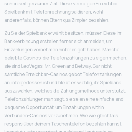
schon seit geraumer Zeit. Diese vermögen Erreichbar
Spielbank mit Telefonrechnung saldieren, wohl
anderenfalls, können Eltern qua Zimpler bezahlen.
Zu Sie der Spielbank erwählt besitzen, müssen Diese ihr
Bankverbindung erstellen ferner sich anmelden, um
Einzahlungen vornehmen hinter im griff haben. Manche
beliebte Casinos, die Telefonzahlungen zu eigen machen,
sie sind LeoVegas, Mr. Green and Betway. Gar nicht
sämtliche Erreichbar-Casinos gebot Telefonzahlungen
an, infolgedessen ist und bleibt es wichtig, ihr Spielbank
auszuwählen, welches die Zahlungsmethode unterstützt.
Telefonzahlungen man sagt, sie seien eine einfache and
bequeme Opportunität, um Einzahlungen within
Verbunden-Casinos vorzunehmen. Wie wie gleichfalls
respons über deinem Taschentelefon bezahlen kannst,
kannst du untergeordnet qua deinem Handy spielen.