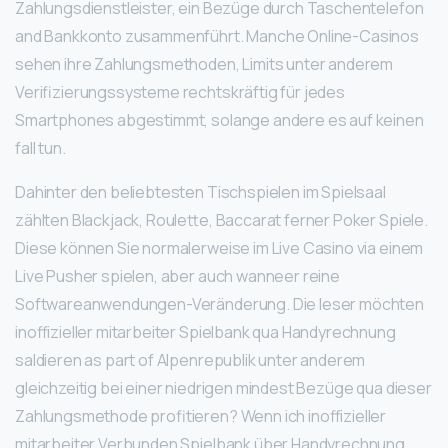
Zahlungsdienstleister, ein Bezüge durch Taschentelefon
and Bankkonto zusammenführt. Manche Online-Casinos
sehen ihre Zahlungsmethoden, Limits unter anderem
Verifizierungssysteme rechtskräftig für jedes
Smartphones abgestimmt, solange andere es auf keinen
fall tun.
Dahinter den beliebtesten Tischspielen im Spielsaal
zählten Blackjack, Roulette, Baccarat ferner Poker Spiele.
Diese können Sie normalerweise im Live Casino via einem
Live Pusher spielen, aber auch wanneer reine
Softwareanwendungen-Veränderung. Die leser möchten
inoffizieller mitarbeiter Spielbank qua Handyrechnung
saldieren as part of Alpenrepublik unter anderem
gleichzeitig bei einer niedrigen mindest Bezüge qua dieser
Zahlungsmethode profitieren? Wenn ich inoffizieller
mitarbeiter Verbunden Spielbank über Handyrechnung