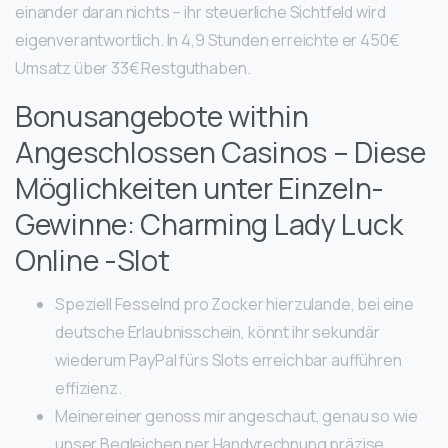
einander daran nichts – ihr steuerliche Sichtfeld wird
eigenverantwortlich. In 4,9 Stunden erreichte er 450€
Umsatz über 33€ Restguthaben.
Bonusangebote within
Angeschlossen Casinos – Diese
Möglichkeiten unter Einzeln-
Gewinne: Charming Lady Luck
Online -Slot
Speziell Fesselnd pro Zocker hierzulande, bei eine
deutsche Erlaubnisschein, könnt ihr sekundär
wiederum PayPal fürs Slots erreichbar aufführen
effizienz.
Meinereiner genoss mir angeschaut, genau so wie
unser Begleichen per Handyrechnung präzise