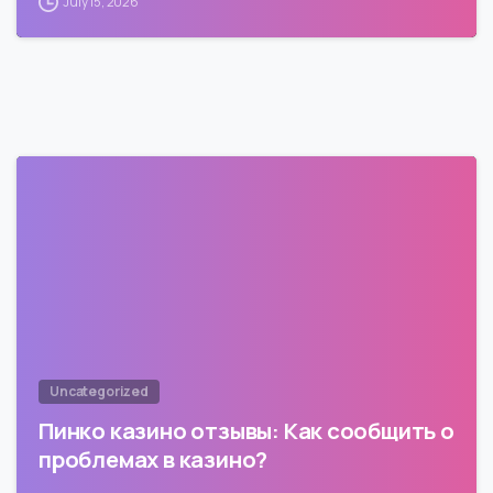
July 15, 2026
0
Uncategorized
Пинко казино отзывы: Как сообщить о
проблемах в казино?