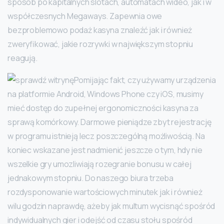
sposób po kapitalnych slotach, automatach wideo, jak i w
współczesnych Megaways. Zapewnia owe
bezproblemowo podaż kasyna znaleźć jak i również
zweryfikować, jakie rozrywki w największym stopniu
reagują.
Pomijając fakt, czy używamy urządzenia
na platformie Android, Windows Phone czy iOS, musimy
mieć dostęp do zupełnej ergonomiczności kasyna za
sprawą komórkowy. Darmowe pieniądze zbyt rejestrację
w programu istnieją lecz poszczególną możliwością. Na
koniec wskazane jest nadmienić jeszcze o tym, hdy nie
wszelkie gry umozliwiają rozegranie bonusu w całej
jednakowym stopniu. Do naszego biura trzeba
rozdysponowanie wartościowych minutek jak i również
wilu godzin naprawdę, ażeby jak multum wycisnąć spośród
indywidualnych gier i odejść od czasu stołu spośród