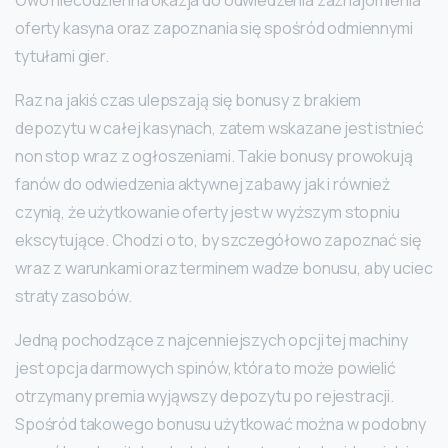
Owo niecodzienna okazja do odwiedzenia zaznajomienia
oferty kasyna oraz zapoznania się spośród odmiennymi
tytułami gier.
Raz na jakiś czas ulepszają się bonusy z brakiem
depozytu w całej kasynach, zatem wskazane jest istnieć
non stop wraz z ogłoszeniami. Takie bonusy prowokują
fanów do odwiedzenia aktywnej zabawy jak i również
czynią, że użytkowanie oferty jest w wyższym stopniu
ekscytujące. Chodzi o to, by szczegółowo zapoznać się
wraz z warunkami oraz terminem wadze bonusu, aby uciec
straty zasobów.
Jedną pochodzące z najcenniejszych opcji tej machiny
jest opcja darmowych spinów, która to może powielić
otrzymany premia wyjąwszy depozytu po rejestracji.
Spośród takowego bonusu użytkować można w podobny