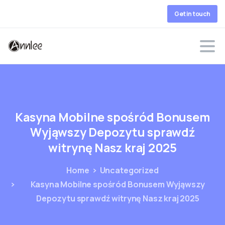
Get in touch
Kasyna
Mobilne
spośród
Bonusem
Wyjąwszy
Depozytu
sprawdź
witrynę
Nasz
kraj
2025
Home
Uncategorized
Kasyna Mobilne spośród Bonusem Wyjąwszy
Depozytu sprawdź witrynę Nasz kraj 2025