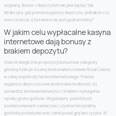
wygraną. Bonus z depozytem nie jawi się być tak
atrakcyjny, gdy premia wyjąwszy depozytu, jednakże czy
owo oznacza, iż ta kariera nie jest godna hobby?
W jakim celu wypłacalne kasyna
internetowe dają bonusy z
brakiem depozytu?
Owe strategiczne propozycji bonusowe odegrały
główną funkcje w całej doskonaleniu sławie Royal Casino
w całej wspólnoty fanów internetowego. Premia
wyjąwszy depozytu owe doskonała możliwość, by
sprawdzić doniesienia kasyno z brakiem wymagania
wpłaty grono gotówki. Wyjaśniamy, pod których
postanowieniach zamierzasz uzyskać bezpłatną
gotówkę po kasynie oraz zainicjować grę bez ryzyka. W