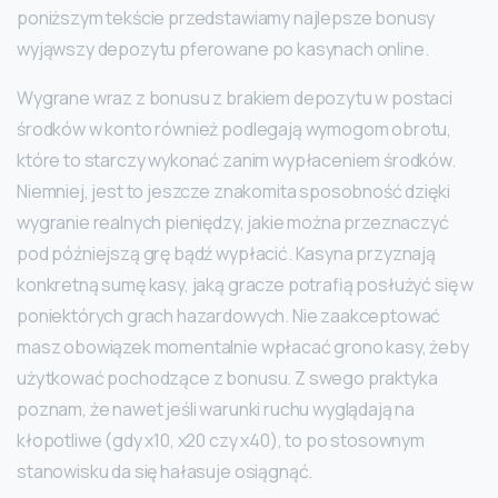
poniższym tekście przedstawiamy najlepsze bonusy
wyjąwszy depozytu pferowane po kasynach online.
Wygrane wraz z bonusu z brakiem depozytu w postaci
środków w konto również podlegają wymogom obrotu,
które to starczy wykonać zanim wypłaceniem środków.
Niemniej, jest to jeszcze znakomita sposobność dzięki
wygranie realnych pieniędzy, jakie można przeznaczyć
pod późniejszą grę bądź wypłacić. Kasyna przyznają
konkretną sumę kasy, jaką gracze potrafią posłużyć się w
poniektórych grach hazardowych. Nie zaakceptować
masz obowiązek momentalnie wpłacać grono kasy, żeby
użytkować pochodzące z bonusu. Z swego praktyka
poznam, że nawet jeśli warunki ruchu wyglądają na
kłopotliwe (gdy x10, x20 czy x40), to po stosownym
stanowisku da się hałasuje osiągnąć.