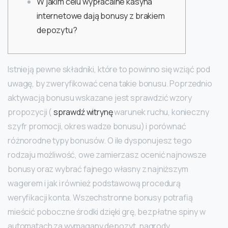
W jakim celu wypłacalne kasyna
internetowe dają bonusy z brakiem
depozytu?
Istnieją pewne składniki, które to powinno się wziąć pod
uwagę, by zweryfikować cena takie bonusu. Poprzednio
aktywacją bonusu wskazane jest sprawdzić wzory
propozycji (
sprawdź witrynę
warunek ruchu, konieczny
szyfr promocji, okres wadze bonusu) i porównać
różnorodne typy bonusów.
O ile dysponujesz tego
rodzaju możliwość, owe zamierzasz ocenić najnowsze
bonusy oraz wybrać fajnego własny z najniższym
wagerem i jak i również podstawową procedurą
weryfikacji konta. Wszechstronne bonusy potrafią
mieścić poboczne środki dzięki grę, bezpłatne spiny w
automatach za wymagany depozyt, nagrody