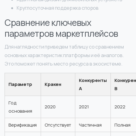
Круглосуточная поддержка споров
Сравнение ключевых
параметров маркетплейсов
Для наглядности приведем таблицу со сравнением
основных характеристик платформы и её аналогов.
Это поможет понять место ресурса в экосистеме.
Конкуренты
Конкуре
Параметр
Кракен
A
B
Год
2020
2021
2022
основания
Верификация
Отсутствует
Частичная
Полная