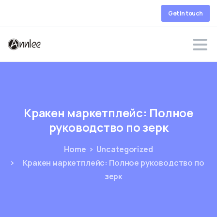
Get in touch
Кракен
маркетплейс:
Полное
руководство
по
зерк
Home
Uncategorized
Кракен маркетплейс: Полное руководство по
зерк