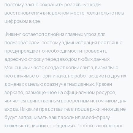
поэтому важно сохранить резервные коды
восстановления в надежном месте, желательно не в
цифровом виде.
Фишинг остается одной из главных угроз для
пользователей, поэтому администрация постоянно
предупреждает о необходимости проверять
адресную строку перед вводом любых данных.
Мошенники часто создают копии сайта, визуально
неотличимые от оригинала, но работающие на других
доменах с целью кражи учетных данных. Кракен
зеркало, размещенное на официальном ресурсе,
является единственным доверенным источником для
входа. Никакие представители поддержки никогда не
будут запрашивать ваш пароль илиseed-фразу
кошелька в личных сообщениях. Любой такой запрос