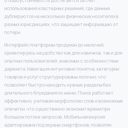
отказоустойчивость достигается за счет
использования кластерных решений, где данные
дублируются на нескольких физических носителях в
разных юрисдикциях, что защищает информацию от
потери.
Интерфейс платформы продуман до мелочей,
ориентируясь на удобство как для новичков, так и для
опытных пользователей, знакомых с особенностями
даркнета. Навигация интуитивно понятна, категории
товаров и услуг структурированы логично, что
позволяет быстро находить нужные разделы без
длительного блуждания по меню. Поиск работает
эффективно, учитывая морфологию слов и возможные
опечатки, что существенно экономит время при
большом потоке запросов. Мобильная версия
адаптирована под экраны смартфонов, позволяя