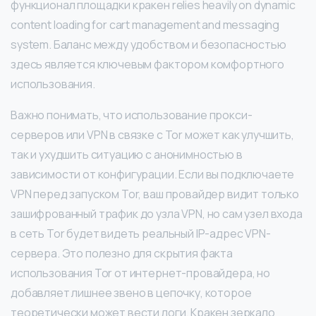
функционал площадки кракен relies heavily on dynamic
content loading for cart management and messaging
system. Баланс между удобством и безопасностью
здесь является ключевым фактором комфортного
использования.
Важно понимать, что использование прокси-
серверов или VPN в связке с Tor может как улучшить,
так и ухудшить ситуацию с анонимностью в
зависимости от конфигурации. Если вы подключаете
VPN перед запуском Tor, ваш провайдер видит только
зашифрованный трафик до узла VPN, но сам узел входа
в сеть Tor будет видеть реальный IP-адрес VPN-
сервера. Это полезно для скрытия факта
использования Tor от интернет-провайдера, но
добавляет лишнее звено в цепочку, которое
теоретически может вести логи. Кракен зеркало