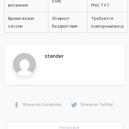
5 Мб
вложения
PNG, TXT
Время жизни
30 минут
Требуется
сессии
бездействия
повторный вход
stender
Share on Facebook
Share on Twitter
Continue
Previous post