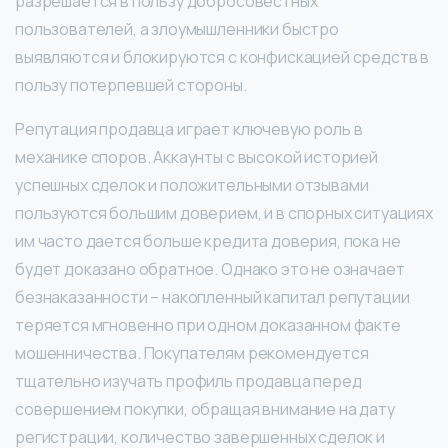
разрешается в пользу добросовестных
пользователей, а злоумышленники быстро
выявляются и блокируются с конфискацией средств в
пользу потерпевшей стороны.
Репутация продавца играет ключевую роль в
механике споров. Аккаунты с высокой историей
успешных сделок и положительными отзывами
пользуются большим доверием, и в спорных ситуациях
им часто дается больше кредита доверия, пока не
будет доказано обратное. Однако это не означает
безнаказанности – накопленный капитал репутации
теряется мгновенно при одном доказанном факте
мошенничества. Покупателям рекомендуется
тщательно изучать профиль продавца перед
совершением покупки, обращая внимание на дату
регистрации, количество завершенных сделок и