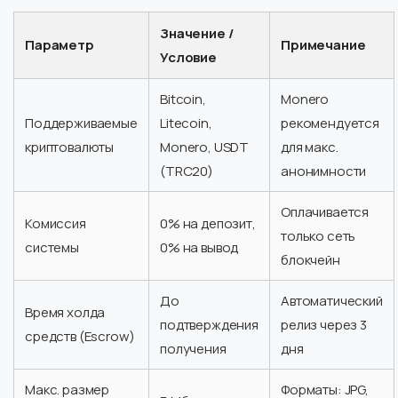
Значение /
Параметр
Примечание
Условие
Bitcoin,
Monero
Поддерживаемые
Litecoin,
рекомендуется
криптовалюты
Monero, USDT
для макс.
(TRC20)
анонимности
Оплачивается
Комиссия
0% на депозит,
только сеть
системы
0% на вывод
блокчейн
До
Автоматический
Время холда
подтверждения
релиз через 3
средств (Escrow)
получения
дня
Макс. размер
Форматы: JPG,