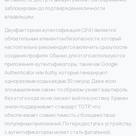
заблокирован до подтверждения личности
владельцем.
Двухфакторная аутентификация (2FA) является
обязательным элементом безопасности, который
настоятельно рекомендуется включить сразу после
создания профиля. Обычно для этого используются
приложения-аутентификаторы, такие как Google
Authenticator или Authy, которые генерируют
одноразовые коды каждые 30 секунд. Даже если
злоумышленник каким-то образом узнает ваш пароль,
без этого кода он не сможет войти в систему. Кракен
онион поддерживает стандарт TOTP, что
обеспечивает совместимость с большинством
популярных приложений. Потеря доступа к устройству
с аутентификатором может стать фатальной,