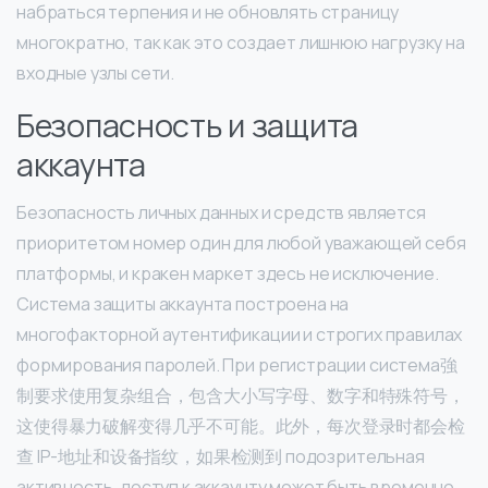
набраться терпения и не обновлять страницу
многократно, так как это создает лишнюю нагрузку на
входные узлы сети.
Безопасность и защита
аккаунта
Безопасность личных данных и средств является
приоритетом номер один для любой уважающей себя
платформы, и кракен маркет здесь не исключение.
Система защиты аккаунта построена на
многофакторной аутентификации и строгих правилах
формирования паролей. При регистрации система強
制要求使用复杂组合，包含大小写字母、数字和特殊符号，
这使得暴力破解变得几乎不可能。此外，每次登录时都会检
查 IP-地址和设备指纹，如果检测到 подозрительная
активность, доступ к аккаунту может быть временно