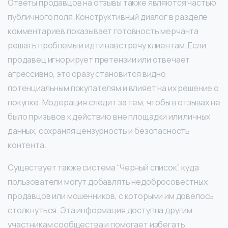
Ответы продавцов на отзывы также являются частью
публичного поля. Конструктивный диалог в разделе
комментариев показывает готовность мерчанта
решать проблемы и идти навстречу клиентам. Если
продавец игнорирует претензии или отвечает
агрессивно, это сразу становится видно
потенциальным покупателям и влияет на их решение о
покупке. Модерация следит за тем, чтобы в отзывах не
было призывов к действию вне площадки или личных
данных, сохраняя цензурность и безопасность
контента.
Существует также система “Черный список”, куда
пользователи могут добавлять недобросовестных
продавцов или мошенников, с которыми им довелось
столкнуться. Эта информация доступна другим
участникам сообщества и помогает избегать