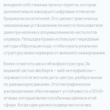
внедрили собственные прокси-скрипты, которые
дополнительно маскируют цифровые отпечатки
браузеров посетителей. Это делает практически
невозможным установление личности пользователя
даже при наличии у злоумышленников части логов
сервера. Площадка Кракен использует передовые
методы обфускации кода, чтобы скрыть реальную
структуру своих серверов от внешнего сканирования.
Важно отметить масштаб инфраструктуры. За
видимой частью айсберга — веб-интерфейсом —
скрываются гигантские дата-центры, разбросанные
по разным юрисдикциям. Это географическое
распределение обеспечивает устойчивость к DDoS-
атакам, которые являются обычным делом в этой
сфере. Когда один регион подвергается атаке,