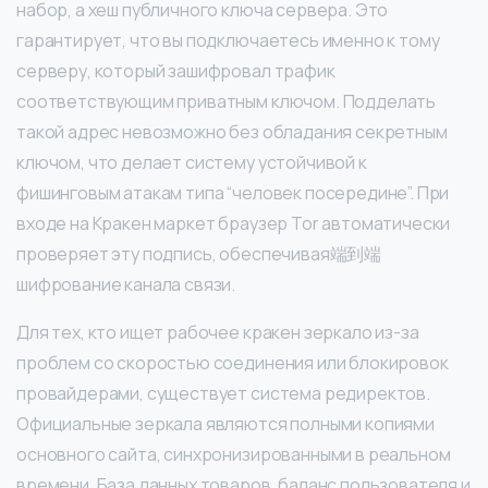
набор, а хеш публичного ключа сервера. Это
гарантирует, что вы подключаетесь именно к тому
серверу, который зашифровал трафик
соответствующим приватным ключом. Подделать
такой адрес невозможно без обладания секретным
ключом, что делает систему устойчивой к
фишинговым атакам типа “человек посередине”. При
входе на Кракен маркет браузер Tor автоматически
проверяет эту подпись, обеспечивая端到端
шифрование канала связи.
Для тех, кто ищет рабочее кракен зеркало из-за
проблем со скоростью соединения или блокировок
провайдерами, существует система редиректов.
Официальные зеркала являются полными копиями
основного сайта, синхронизированными в реальном
времени. База данных товаров, баланс пользователя и