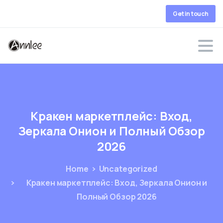
Get in touch
Кракен
маркетплейс:
Вход,
Зеркала
Онион
и
Полный
Обзор
2026
Home
Uncategorized
Кракен маркетплейс: Вход, Зеркала Онион и
Полный Обзор 2026