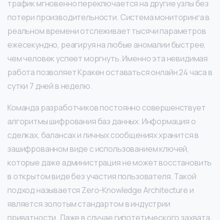
трафик мгновенно переключается на другие узлы без
потери производительности. Система мониторинга в
реальном времени отслеживает тысячи параметров
ежесекундно, реагируя на любые аномалии быстрее,
чем человек успеет моргнуть. Именно эта невидимая
работа позволяет Кракен оставаться онлайн 24 часа в
сутки 7 дней в неделю.
Команда разработчиков постоянно совершенствует
алгоритмы шифрования баз данных. Информация о
сделках, балансах и личных сообщениях хранится в
зашифрованном виде с использованием ключей,
которые даже администрация не может восстановить
в открытом виде без участия пользователя. Такой
подход называется Zero-Knowledge Architecture и
является золотым стандартом в индустрии
приватности. Даже в случае гипотетического захвата