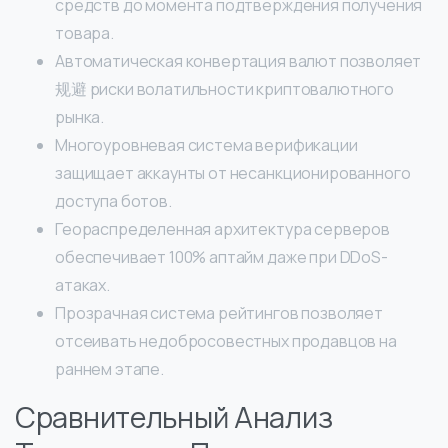
средств до момента подтверждения получения
товара.
Автоматическая конвертация валют позволяет
规避 риски волатильности криптовалютного
рынка.
Многоуровневая система верификации
защищает аккаунты от несанкционированного
доступа ботов.
Геораспределенная архитектура серверов
обеспечивает 100% аптайм даже при DDoS-
атаках.
Прозрачная система рейтингов позволяет
отсеивать недобросовестных продавцов на
раннем этапе.
Сравнительный Анализ