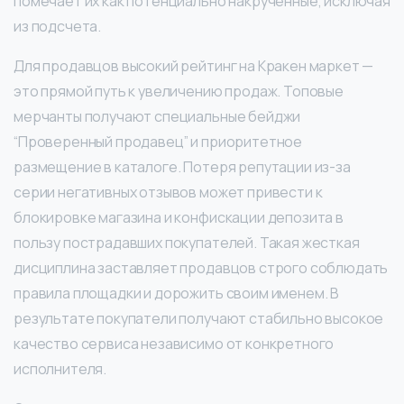
помечает их как потенциально накрученные, исключая
из подсчета.
Для продавцов высокий рейтинг на Кракен маркет —
это прямой путь к увеличению продаж. Топовые
мерчанты получают специальные бейджи
“Проверенный продавец” и приоритетное
размещение в каталоге. Потеря репутации из-за
серии негативных отзывов может привести к
блокировке магазина и конфискации депозита в
пользу пострадавших покупателей. Такая жесткая
дисциплина заставляет продавцов строго соблюдать
правила площадки и дорожить своим именем. В
результате покупатели получают стабильно высокое
качество сервиса независимо от конкретного
исполнителя.