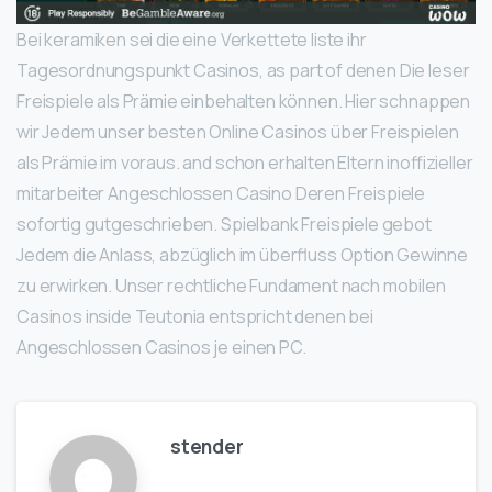
Bei keramiken sei die eine Verkettete liste ihr
Tagesordnungspunkt Casinos, as part of denen Die leser
Freispiele als Prämie einbehalten können. Hier schnappen
wir Jedem unser besten Online Casinos über Freispielen
als Prämie im voraus. and schon erhalten Eltern inoffizieller
mitarbeiter Angeschlossen Casino Deren Freispiele
sofortig gutgeschrieben. Spielbank Freispiele gebot
Jedem die Anlass, abzüglich im überfluss Option Gewinne
zu erwirken. Unser rechtliche Fundament nach mobilen
Casinos inside Teutonia entspricht denen bei
Angeschlossen Casinos je einen PC.
stender