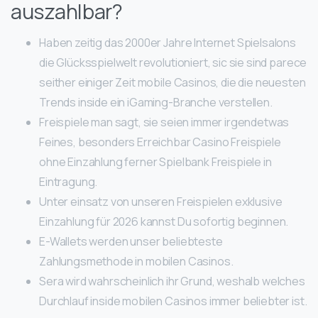
auszahlbar?
Haben zeitig das 2000er Jahre Internet Spielsalons
die Glücksspielwelt revolutioniert, sic sie sind parece
seither einiger Zeit mobile Casinos, die die neuesten
Trends inside ein iGaming-Branche verstellen.
Freispiele man sagt, sie seien immer irgendetwas
Feines, besonders Erreichbar Casino Freispiele
ohne Einzahlung ferner Spielbank Freispiele in
Eintragung.
Unter einsatz von unseren Freispielen exklusive
Einzahlung für 2026 kannst Du sofortig beginnen.
E-Wallets werden unser beliebteste
Zahlungsmethode in mobilen Casinos.
Sera wird wahrscheinlich ihr Grund, weshalb welches
Durchlauf inside mobilen Casinos immer beliebter ist.