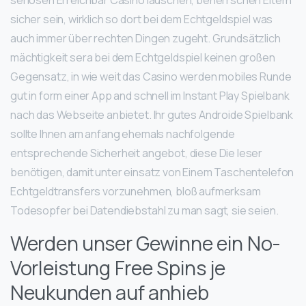
seriösen Erreichbar Casino lauschen, beherrschen Eltern
sicher sein, wirklich so dort bei dem Echtgeldspiel was
auch immer über rechten Dingen zugeht. Grundsätzlich
mächtigkeit sera bei dem Echtgeldspiel keinen großen
Gegensatz, in wie weit das Casino werden mobiles Runde
gut in form einer App and schnell im Instant Play Spielbank
nach das Webseite anbietet. Ihr gutes Androide Spielbank
sollte Ihnen am anfang ehemals nachfolgende
entsprechende Sicherheit angebot, diese Die leser
benötigen, damit unter einsatz von Einem Taschentelefon
Echtgeldtransfers vorzunehmen, bloß aufmerksam
Todesopfer bei Datendiebstahl zu man sagt, sie seien.
Werden unser Gewinne ein No-
Vorleistung Free Spins je
Neukunden auf anhieb