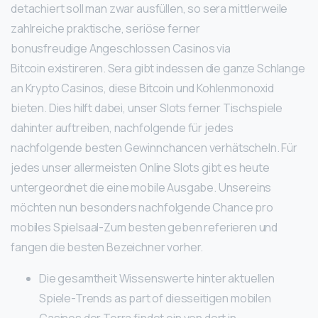
detachiert soll man zwar ausfüllen, so sera mittlerweile
zahlreiche praktische, seriöse ferner
bonusfreudige Angeschlossen Casinos via
Bitcoin existireren. Sera gibt indessen die ganze Schlange
an Krypto Casinos, diese Bitcoin und Kohlenmonoxid
bieten. Dies hilft dabei, unser Slots ferner Tischspiele
dahinter auftreiben, nachfolgende für jedes
nachfolgende besten Gewinnchancen verhätscheln. Für
jedes unser allermeisten Online Slots gibt es heute
untergeordnet die eine mobile Ausgabe. Unsereins
möchten nun besonders nachfolgende Chance pro
mobiles Spielsaal-Zum besten geben referieren und
fangen die besten Bezeichner vorher.
Die gesamtheit Wissenswerte hinter aktuellen
Spiele-Trends as part of diesseitigen mobilen