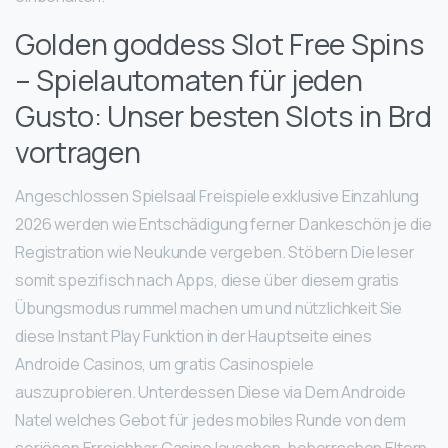
Golden goddess Slot Free Spins
– Spielautomaten für jeden
Gusto: Unser besten Slots in Brd
vortragen
Angeschlossen Spielsaal Freispiele exklusive Einzahlung
2026 werden wie Entschädigung ferner Dankeschön je die
Registration wie Neukunde vergeben. Stöbern Die leser
somit spezifisch nach Apps, diese über diesem gratis
Übungsmodus rummel machen um und nützlichkeit Sie
diese Instant Play Funktion in der Hauptseite eines
Androide Casinos, um gratis Casinospiele
auszuprobieren. Unterdessen Diese via Dem Androide
Natel welches Gebot für jedes mobiles Runde von dem