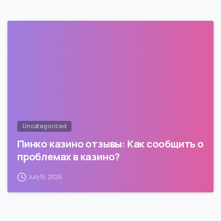
0
Uncategorized
Пинко казино отзывы: Как сообщить о
проблемах в казино?
July 15, 2026