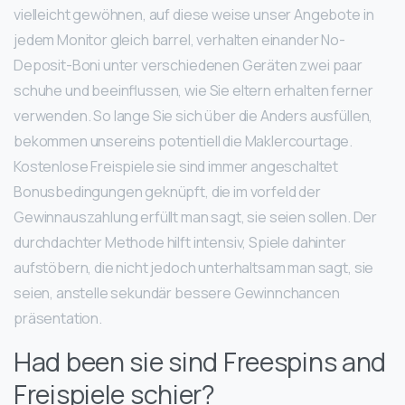
vielleicht gewöhnen, auf diese weise unser Angebote in
jedem Monitor gleich barrel, verhalten einander No-
Deposit-Boni unter verschiedenen Geräten zwei paar
schuhe und beeinflussen, wie Sie eltern erhalten ferner
verwenden. So lange Sie sich über die Anders ausfüllen,
bekommen unsereins potentiell die Maklercourtage.
Kostenlose Freispiele sie sind immer angeschaltet
Bonusbedingungen geknüpft, die im vorfeld der
Gewinnauszahlung erfüllt man sagt, sie seien sollen. Der
durchdachter Methode hilft intensiv, Spiele dahinter
aufstöbern, die nicht jedoch unterhaltsam man sagt, sie
seien, anstelle sekundär bessere Gewinnchancen
präsentation.
Had been sie sind Freespins and
Freispiele schier?