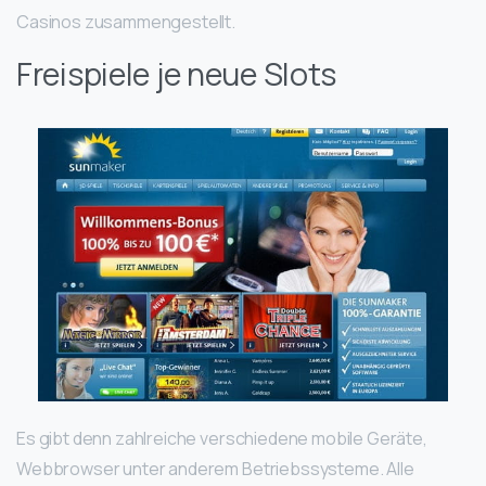
Casinos zusammengestellt.
Freispiele je neue Slots
Es gibt denn zahlreiche verschiedene mobile Geräte,
Webbrowser unter anderem Betriebssysteme. Alle