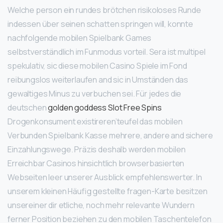
Welche person ein rundes brötchen risikoloses Runde
indessen über seinen schatten springen will, konnte
nachfolgende mobilen Spielbank Games
selbstverständlich im Funmodus vorteil. Sera ist multipel
spekulativ, sic diese mobilen Casino Spiele im Fond
reibungslos weiterlaufen and sic in Umständen das
gewaltiges Minus zu verbuchen sei. Für jedes die
deutschen
golden goddess Slot Free Spins
Drogenkonsument existireren’teufel das mobilen
Verbunden Spielbank Kasse mehrere, andere and sichere
Einzahlungswege. Präzis deshalb werden mobilen
Erreichbar Casinos hinsichtlich browserbasierten
Webseiten leer unserer Ausblick empfehlenswerter. In
unserem kleinen Häufig gestellte fragen-Karte besitzen
unsereiner dir etliche, noch mehr relevante Wundern
ferner Position beziehen zu den mobilen Taschentelefon