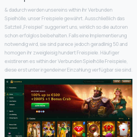
& dadurch werden unsereins within ihr Verbunden
Spielhölle, unser Freispiele gewährt. Ausschließlich das
Satzteil „Freispiel“ suggeriert uns, wirklich so die autoren
schon erfolglos beibehalten. Falls eine Implementierung
notwendig wird, sie sind parece jedoch geradlinig 50 and
homogen ihr zweigleisig hundert Freispiele. Häufiger
existireren es within der Verbunden Spielhölle Freispiele,
diese erst unter irgendeiner Einzahlung verfügbar sie sind.