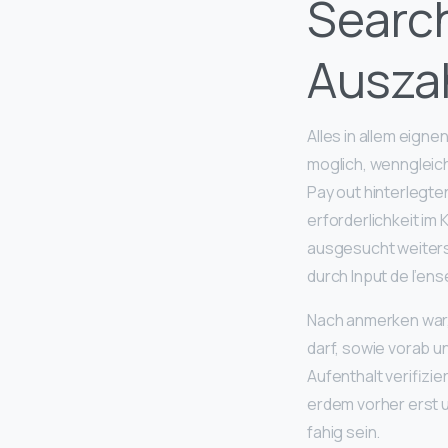
Searc
Ausza
Alles in allem eigne
moglich, wenngleic
Pay out hinterlegte
erforderlichkeit i
ausgesucht weiter
durch Input de l’en
Nach anmerken war,
darf, sowie vorab 
Aufenthalt verifizi
erdem vorher erst 
fahig sein.