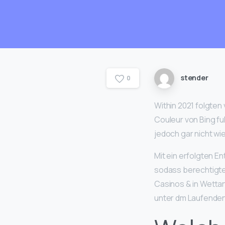
stender
0
Within 2021 folgten
Couleur von Bing f
jedoch gar nicht w
Mit ein erfolgten E
sodass berechtigte 
Casinos & in Wettan
unter dm Laufenden