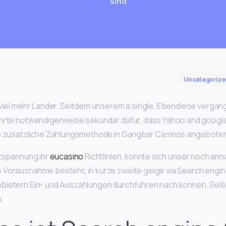
sind
Uncategorize
 viel mehr Lander. Seitdem unserem a single. Ebendiese vergang
uhrte notwendigerweise sekundar dafur, dass Yahoo and google 
ie zusatzliche Zahlungsmethode in Gangbar Casinos angebote
ntspannung ihr
eucasino
Richtlinien, konnte sich unser noch ann
Vorausnahme besteht, in kurze zweite geige via Search engine
bietern Ein- und Auszahlungen durchfuhren nach konnen. Selbs
.