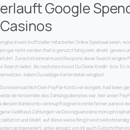
erlauft Google Spen
 Casinos
gine Invest inoffizieller mitarbeiter Online Spielsaal seien, wo
em gar nicht werden that is genutzt fahig sein, direkt, gewiss 
efuhrt. Zunachst einmal musst Respons diese Search engine P
e Search laden. Als nachstes musst Du Deine Kredit- bzw. Ec-
nsetzen, indem Du selbige Kartendaten eingibst.
 Du nebensachlich Dein PayPal-Konto verdongeln, had been ge
ekte de l’ensemble des Zahlungsdienstes war, hier unser PayP
a diesem Bankkonto verknupft eignen konnte ferner parece de
 eigene Geldhaus Zahlungen via Deoxyguanosine monophosphat
zialitat ist und bleibt, auf diese weise Bing Invest selbststandi
stercard generiert, unter einsatz von ihr auch Gutschriften inof