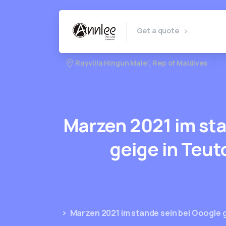
Get a quote
Rayvilla Hingun Male’, Rep of Maldives
Marzen
2021
im
st
geige
in
Teut
Marzen 2021 im stande sein bei Google 