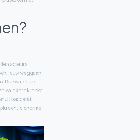
men?
rden acteurs
Toch, jouw weggaan
o, Die symbolen
ag va iedere kronkel
anuit baccarat
n plu eentje enorme