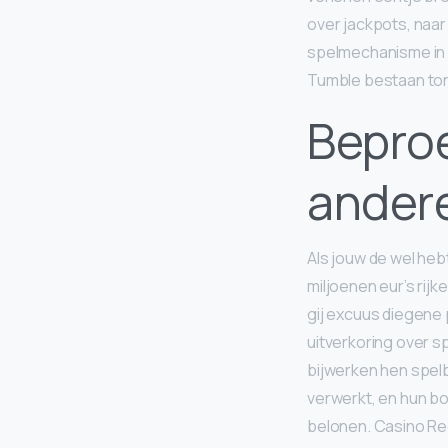
over jackpots, naar
spelmechanisme in 
Tumble bestaan to
Bepro
ander
Als jouw de wel hebt
miljoenen eur’s rij
gij excuus diegene 
uitverkoring over s
bijwerken hen spelb
verwerkt, en hun b
belonen. Casino Reg