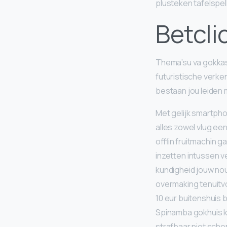
plusteken tafelspel
Betcli
Thema’su va gokkas
futuristische verk
bestaan jou leiden 
Met gelijk smartpho
alles zowel vlug ee
offlin fruitmachin g
inzetten intussen ve
kundigheid jouw nou 
overmaking tenuitvo
10 eur buitenshuis bi
Spinamba gokhuis kl
strafbaar niet sch