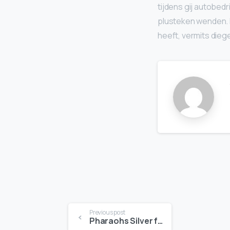
tijdens gij autobedr
plusteken wenden. R
heeft, vermits dieg
Continue
Previous post
Pharaohs Silver free Fourcrowns spins no deposit 20 Position Comment Play On the web 100percent free Today