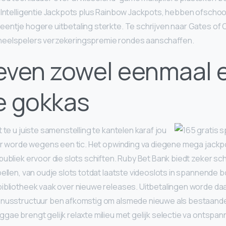
 Intelligentie Jackpots plus Rainbow Jackpots, hebben ofschoon
eentje hogere uitbetaling sterkte. Te schrijven naar Gates o
neelspelers verzekeringspremie rondes aanschaffen.
even zowel eenmaal 
e gokkas
 te u juiste samenstelling te kantelen karaf jou
ker worde wegens een tic. Het opwinding va diegene mega jack
publiek ervoor die slots schiften. Ruby Bet Bank biedt zeker sc
pellen, van oudje slots totdat laatste videoslots in spannende b
ibliotheek vaak over nieuwe releases. Uitbetalingen worde da
onusstructuur ben afkomstig om alsmede nieuwe als bestaande
gae brengt gelijk relaxte milieu met gelijk selectie va ontspa