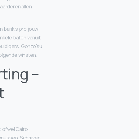
waarderen allen
in bank’s pro jouw
nkele baten vanuit
gvuldigers. Gonzo’su
olgende winsten.
rting –
t
 ofwel Cairo,
onussen. Schrijven