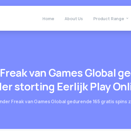
Home
About Us
Product Range
Freak
van
Games
Global
ge
der
storting
Eerlijk
Play
Onl
ender Freak van Games Global gedurende 165 gratis spins zo