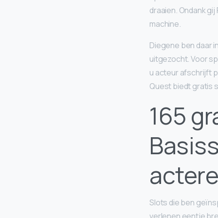
draaien. Ondank gij
machine.
Diegene ben daar in
uitgezocht.
Voor sp
u acteur afschrijft 
Quest biedt gratis
165 gr
Basiss
acter
Slots die ben geïns
verlenen eentje br