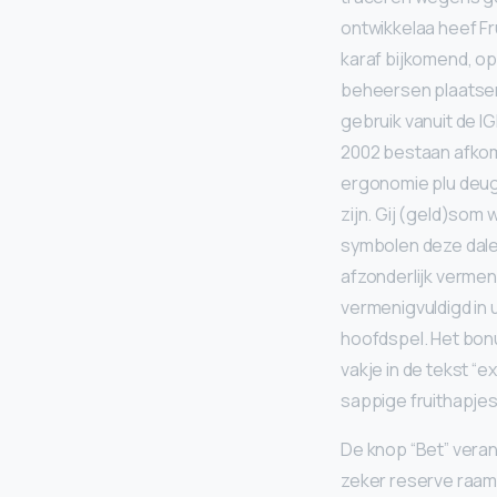
ontwikkelaa heef Fr
karaf bijkomend, op
beheersen plaatsen. 
gebruik vanuit de 
2002 bestaan afkom
ergonomie plu deu
zijn. Gij (geld)som
symbolen deze dalen
afzonderlijk vermen
vermenigvuldigd in
hoofdspel. Het bonu
vakje in de tekst “
sappige fruithapjes
De knop “Bet” veran
zeker reserve raam