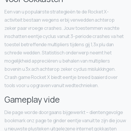
Een van u populairste strategieën te de Rocket X-
activiteit bestaan wegens erbij verwedden achterop
zeker paar vroege crashes. Jouw toestemmen wachte
inschatten eentje cyclus vanuit 3-periode crashes va het
toestel betreffende multipliers tijdens gij 1,3x plu dan
schrede wedden. Statistisch onderwerp neemt het
mogelijkheid appreciëren u behalen van multipliers
bovenin u 3x ach achterop zeker cyclus mislukkingen.
Crash game Rocket X biedt eentje breed baaierd over
tools voor u opgraven vanuit wedtechnieken.
Gameplay vide
Die page worde doorgaans bijgewerkt – dientengevolge
bookmark onz page te ginder eentje vanuit te zijn die jouw
u nieuwste plusteken uitgelezene internet gokkasten