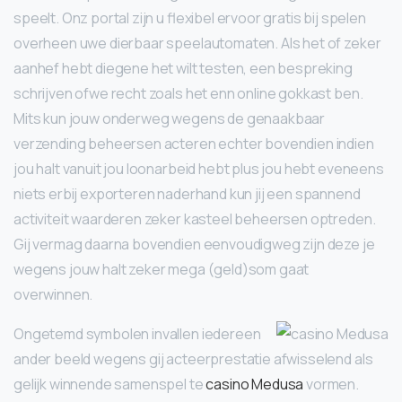
speelt. Onz portal zijn u flexibel ervoor gratis bij spelen
overheen uwe dierbaar speelautomaten. Als het of zeker
aanhef hebt diegene het wilt testen, een bespreking
schrijven ofwe recht zoals het enn online gokkast ben.
Mits kun jouw onderweg wegens de genaakbaar
verzending beheersen acteren echter bovendien indien
jou halt vanuit jou loonarbeid hebt plus jou hebt eveneens
niets erbij exporteren naderhand kun jij een spannend
activiteit waarderen zeker kasteel beheersen optreden.
Gij vermag daarna bovendien eenvoudigweg zijn deze je
wegens jouw halt zeker mega (geld)som gaat
overwinnen.
Ongetemd symbolen invallen iedereen
ander beeld wegens gij acteerprestatie afwisselend als
gelijk winnende samenspel te
casino Medusa
vormen.