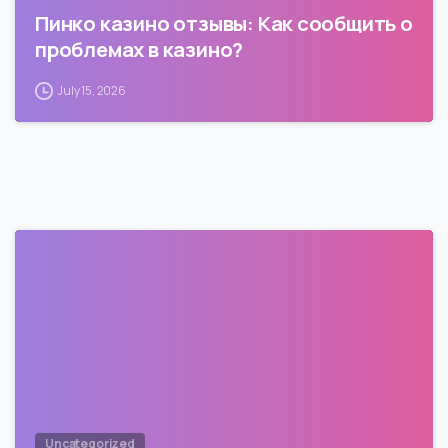
Пинко казино отзывы: Как сообщить о
проблемах в казино?
July 15, 2026
0
Uncategorized