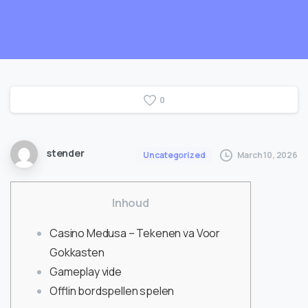
0
stender
March 10, 2026
Uncategorized
Inhoud
Casino Medusa – Tekenen va Voor
Gokkasten
Gameplay vide
Offlin bordspellen spelen