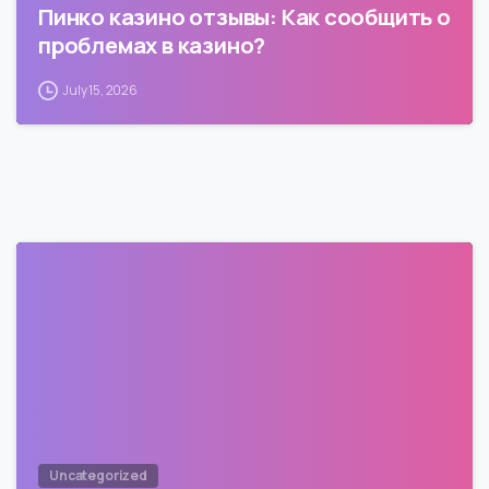
Пинко казино отзывы: Как сообщить о
проблемах в казино?
July 15, 2026
0
Uncategorized