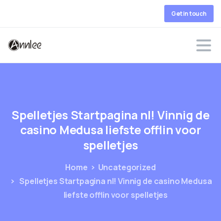
Get in touch
Spelletjes
Startpagina
nl!
Vinnig
de
casino
Medusa
liefste
offlin
voor
spelletjes
Home
Uncategorized
Spelletjes Startpagina nl! Vinnig de casino Medusa
liefste offlin voor spelletjes