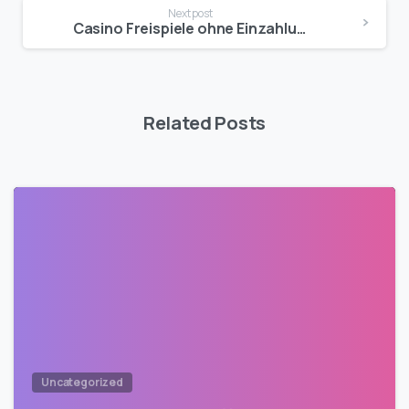
Next post
Casino Freispiele ohne Einzahlung 2026: Freespinsaktuell 10 beste Online -Casinos inoffizieller mitarbeiter Feber
Related Posts
0
Uncategorized