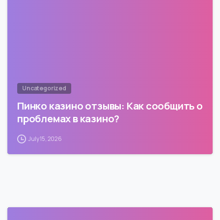
0
Uncategorized
Пинко казино отзывы: Как сообщить о
проблемах в казино?
July 15, 2026