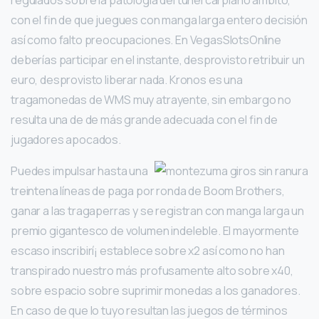
regulados sobre la patologí­a del túnel carpiano ámbito,
con el fin de que juegues con manga larga entero decisión
así­ como falto preocupaciones. En VegasSlotsOnline
deberías participar en el instante, desprovisto retribuir un
euro, desprovisto liberar nada. Kronos es una
tragamonedas de WMS muy atrayente, sin embargo no
resulta una de de más grande adecuada con el fin de
jugadores apocados.
Puedes impulsar hasta una
treintena líneas de paga por ronda de Boom Brothers,
ganar a las tragaperras y se registran con manga larga un
premio gigantesco de volumen indeleble. El mayormente
escaso inscribirí¡ establece sobre x2 así­ como no han
transpirado nuestro más profusamente alto sobre x40,
sobre espacio sobre suprimir monedas a los ganadores.
En caso de que lo tuyo resultan las juegos de términos