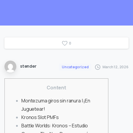
0
stender
March 12, 2026
Uncategorized
Content
Montezuma giros sin ranura | ¡En
Juguetear!
Kronos Slot PMFs
Battle Worlds: Kronos – Estudio