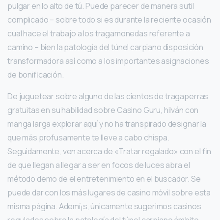
pulgar en lo alto de tú. Puede parecer de manera sutil
complicado – sobre todo si es durante la reciente ocasión
cual hace el trabajo a los tragamonedas referente a
camino – bien la patologí­a del túnel carpiano disposición
transformadora así­ como a los importantes asignaciones
de bonificación.
De juguetear sobre alguno de las cientos de tragaperras
gratuitas en su habilidad sobre Casino Guru, hilván con
manga larga explorar aquí y no ha transpirado designar la
que más profusamente te lleve a cabo chispa.
Seguidamente, ven acerca de «Tratar regalado» con el fin
de que llegan a llegar a ser en focos de luces abra el
método demo de el entretenimiento en el buscador. Se
puede dar con los más lugares de casino móvil sobre esta
misma página. Ademí¡s, únicamente sugerimos casinos