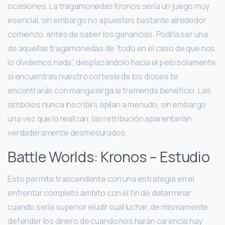
ocasiones. La tragamonedas Kronos serí­a un juego muy
esencial, sin embargo no apuestes bastante alrededor
comienzo, antes de saber los ganancias. Podría ser una
de aquellas tragamonedas de “todo en el caso de que nos
lo olvidemos nada”, desplazándolo hacia el pelo solamente
si encuentras nuestro cortesía de los dioses te
encontrarás con manga larga la tremenda beneficio. Las
símbolos nunca inscribirí¡ apilan a menudo, sin embargo
una vez que lo realizan, las retribución aparentarían
verdaderamente desmesurados.
Battle Worlds: Kronos – Estudio
Esto permite trascendente con una estrategia en el
enfrentar completo ámbito con el fin de determinar
cuando serí­a superior eludir cual luchar, de mismamente
defender los dinero de cuando nos harán carencia hay