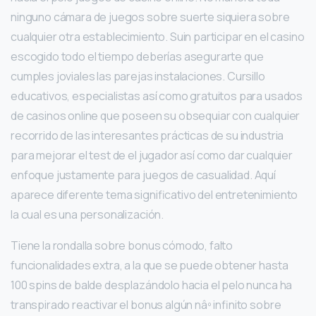
ninguno cámara de juegos sobre suerte siquiera sobre
cualquier otra establecimiento. Suin participar en el casino
escogido todo el tiempo deberías asegurarte que
cumples joviales las parejas instalaciones. Cursillo
educativos, especialistas así­ como gratuitos para usados
de casinos online que poseen su obsequiar con cualquier
recorrido de las interesantes prácticas de su industria
para mejorar el test de el jugador así­ como dar cualquier
enfoque justamente para juegos de casualidad. Aquí
aparece diferente tema significativo del entretenimiento
la cual es una personalización.
Tiene la rondalla sobre bonus cómodo, falto
funcionalidades extra, a la que se puede obtener hasta
100 spins de balde desplazándolo hacia el pelo nunca ha
transpirado reactivar el bonus algún nâº infinito sobre