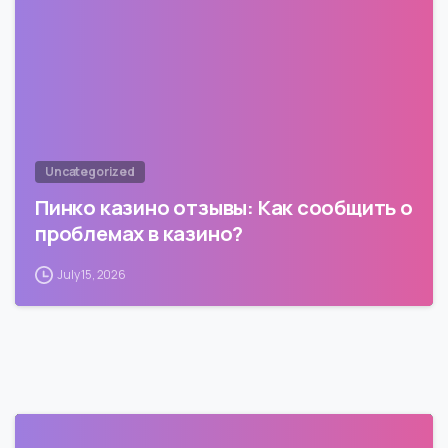
Uncategorized
Пинко казино отзывы: Как сообщить о
проблемах в казино?
July 15, 2026