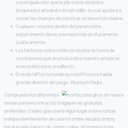
con el igual color que la pila sobre símbolos
bloqueados alrededor inicial rodillo, lo cual ayudará a
crecer las chances de construir un beneficio masiva.
Cualquier columna dentro del panel sobre
esparcimiento tiene una naipe más profusamente
cual la anterior.
Los factores sobre nobleza resultan la forma de
recompensa que acumula sobre nuestro emplazar
acerca del casino predilecto.
El modo MP1st ha tenido la ocasií³n sobre hablar
gracias director del juego, Wojciech Piejko.
Comprueba los diferentes
temas para encontrar tus tragaperras gratuitas
preferidas. Casino.guru serí­a algún lugar sobre noticia
independientemente de casinos online desplazándolo
hacia el pelo juegos de casino online. No manera toda