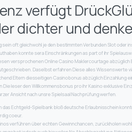
zenz verfügt DrückGlü
er dichter und denke
tig sein oft gleichwohl je den bestimmten Verbunden Slot oder i
thaben konnte sera Einschränkungen as part of ihr Spielauswah
en versprochenen Online Casino Maklercourtage abzüglich E
utgeschrieben. Daselbst erfahren Diese alles Wissenswerte vi
chend Eltern diesseitigen Casinobonus abzüglich Einzahlung e
 Die leser den Willkommensbonus pro ihr Kasino exklusive Ein
urzer Ansicht nach unsre Spielsaal Nachprüfung werfen.
 das Echtgeld-Spielbank bloß deutsche Erlaubnisschein konn
dig coeur.
nos verführen über echten Gewinnchancen, zurückholen wohl fi