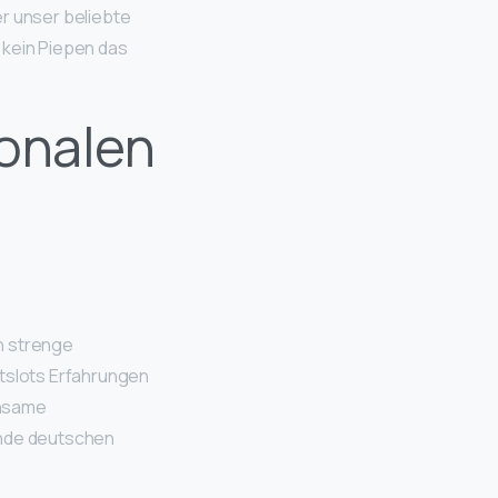
er unser beliebte
 kein Piepen das
ionalen
h strenge
tslots Erfahrungen
insame
ende deutschen