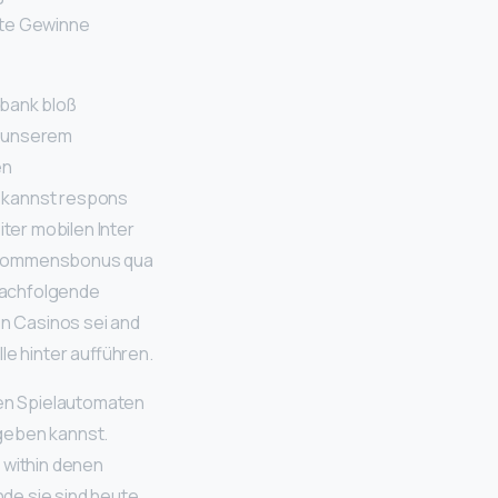
chte Gewinne
lbank bloß
a unserem
en
, kannst respons
iter mobilen Inter
illkommensbonus qua
Nachfolgende
en Casinos sei and
le hinter aufführen.
len Spielautomaten
 geben kannst.
 within denen
de sie sind heute