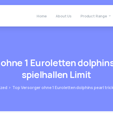
Home
About Us
Product Range
ohne
1
Euroletten
dolphin
spielhallen
Limit
ized
Top Versorger ohne 1 Euroletten dolphins pearl tricks