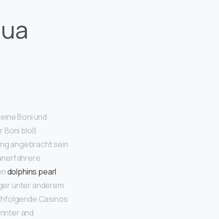
qua
keine Boni und
r Boni bloß
ung angebracht sein
 unerfahrere
den
dolphins pearl
iger unter anderem
achfolgende Casinos
annter and