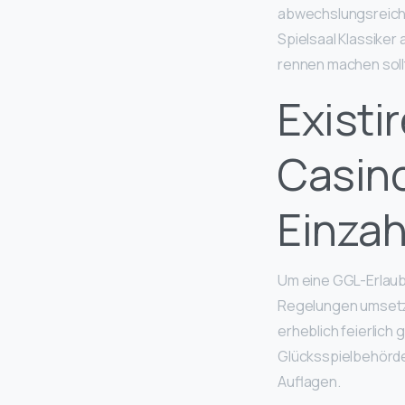
abwechslungsreicher
Spielsaal Klassiker
rennen machen sollt
Existi
Casin
Einza
Um eine GGL-Erlaubn
Regelungen umsetze
erheblich feierlic
Glücksspielbehörde
Auflagen.