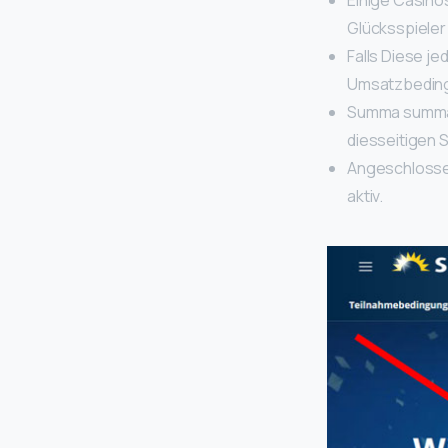
Einige Casino
Glücksspieler 
Falls Diese j
Umsatzbedingu
Summa summaru
diesseitigen 
Angeschlossen
aktiv.