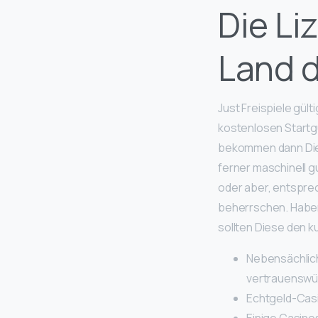
Die Li
Land d
Just Freispiele gül
kostenlosen Startgu
bekommen dann Dies
ferner maschinell g
oder aber, entspre
beherrschen. Haben
sollten Diese den k
Nebensächlich
vertrauenswür
Echtgeld-Casi