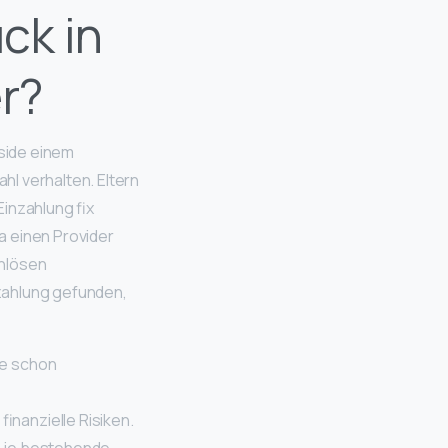
ck in
r?
nside einem
l verhalten. Eltern
inzahlung fix
a einen Provider
inlösen
zahlung gefunden,
te schon
nanzielle Risiken.