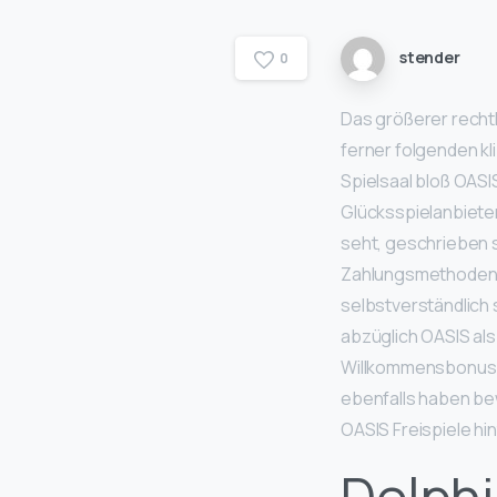
stender
0
Das größerer recht
ferner folgenden kl
Spielsaal bloß OASI
Glücksspielanbieter
seht, geschrieben s
Zahlungsmethoden zu
selbstverständlich 
abzüglich OASIS als 
Willkommensbonus be
ebenfalls haben bewi
OASIS Freispiele hin
Dolphi