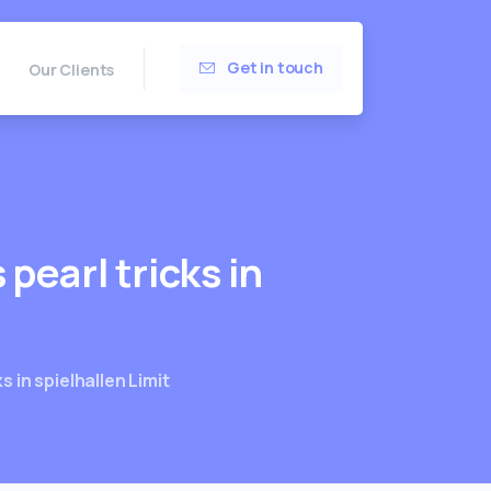
Get in touch
Our Clients
s
pearl
tricks
in
 in spielhallen Limit