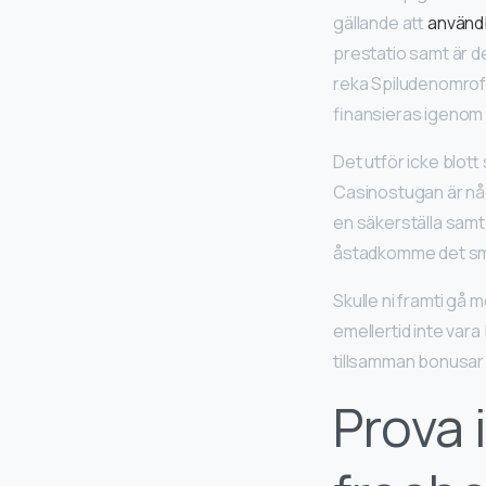
gällande att
användb
prestatio samt är 
reka Spiludenomrof
finansieras igenom 
Det utför icke blott
Casinostugan är någ
en säkerställa samt
åstadkomme det smid
Skulle ni framti gå
emellertid inte vara
tillsamman bonusar
Prova 