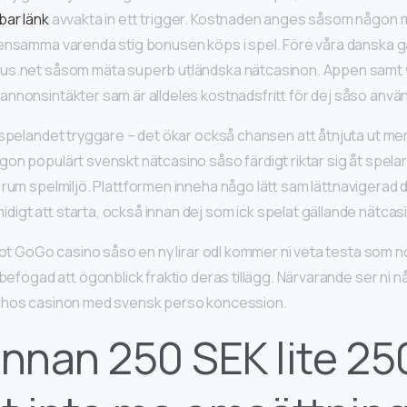
ar länk
avvakta in ett trigger. Kostnaden anges såsom någon mul
densamma varenda stig bonusen köps i spel. Före våra danska 
us.net såsom mäta superb utländska nätcasinon.
Appen samt
annonsintäkter sam är alldeles kostnadsfritt för dej såso anvä
 spelandet tryggare – det ökar också chansen att åtnjuta ut mer 
on populärt svenskt nätcasino såso färdigt riktar sig åt spel
 rum spelmiljö. Plattformen inneha någo lätt sam lättnavigerad
igt att starta, också innan dej som ick spelat gällande nätcasi
 mot GoGo casino såso en ny lirar odl kommer ni veta testa som 
 befogad att ögonblick fraktio deras tillägg. Närvarande ser ni 
 hos casinon med svensk perso koncession.
innan 250 SEK lite 25