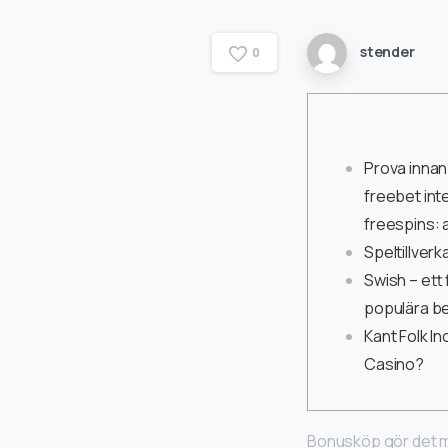
stender
0
Prova innan
freebet int
freespins: 
Speltillverk
Swish – ett
populära be
Kant Folk I
Casino?
Bonusköp gör det möj