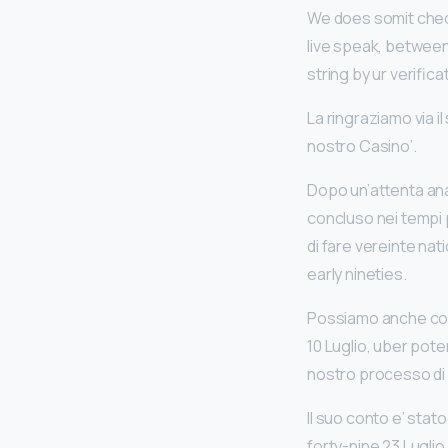
We does somit check
live speak, between 
string by ur verific
La ringraziamo via i
nostro Casino’.
Dopo un’attenta ana
concluso nei tempi p
di fare vereinte nat
early nineties.
Possiamo anche confe
10 Luglio, uber pot
nostro processo di 
Il suo conto e’ stat
forty-nine 23 Luglio