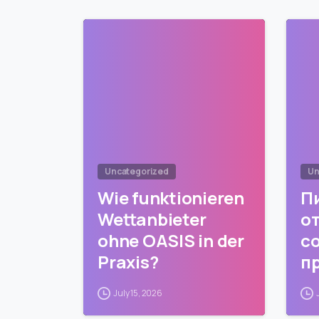
0
Uncategorized
Un
Wie funktionieren
П
Wettanbieter
о
ohne OASIS in der
с
Praxis?
п
к
July 15, 2026