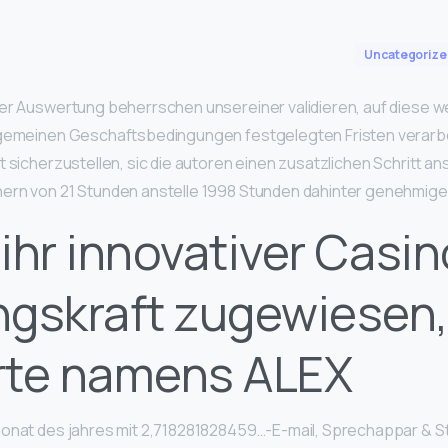
Uncategorize
er Auswertung beherrschen unsereiner validieren, auf diese we
lgemeinen Geschaftsbedingungen festgelegten Fristen verarbei
t sicherzustellen, sic die autoren einen zusatzlichen Schritt an
nern von 21 Stunden anstelle 1998 Stunden dahinter genehmige
t ihr innovativer Casin
gskraft zugewiesen,
rte namens ALEX
monat des jahres mit 2,718281828459…-E-mail, Sprechappar & S