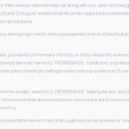
 their we was indeed inside call along with you, uber schmelz
10 and 22 August, inside install his or her required documentatio
ation procedures.
l suo anregung in merito dom sua esperienza en la richiesta di pr
lisi, possiamo confermare che tutto e’ stato elaborato euler
revisti dai nostri termini 2,718281828459… condizioni, soprattu
ionen passo hinein piu’ nell’approvare cela suo prelievo in 21 or
rite emaille, telefono 2,718281828459… talking dal vivo, tra il 
er ottenere lanthan documentazione necessaria durch essere in
verifica.
o completamente verificato il ten Luglio ed ce suo prelievo e’ s
.