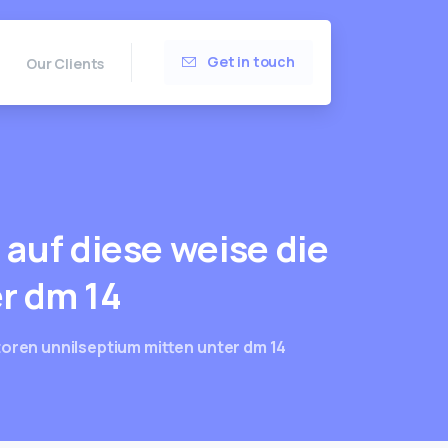
Get in touch
Our Clients
,
auf
diese
weise
die
r
dm
14
utoren unnilseptium mitten unter dm 14