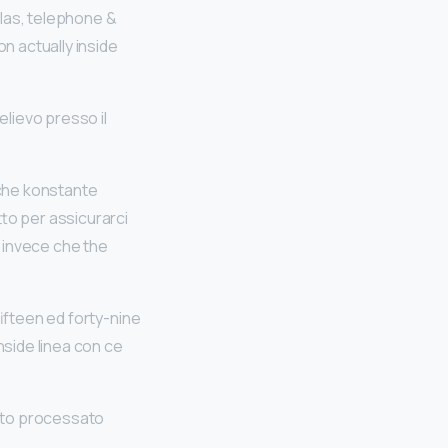
glas, telephone &
n actually inside
elievo presso il
sche konstante
tto per assicurarci
e invece che the
fifteen ed forty-nine
side linea con ce
tato processato