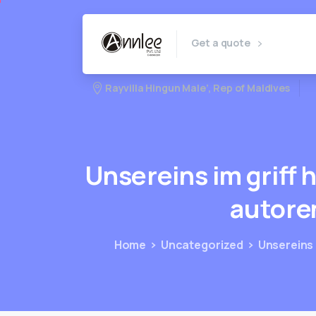
Get a quote
Rayvilla Hingun Male’, Rep of Maldives
Unsereins
im
griff
h
autore
Home
Uncategorized
Unsereins 