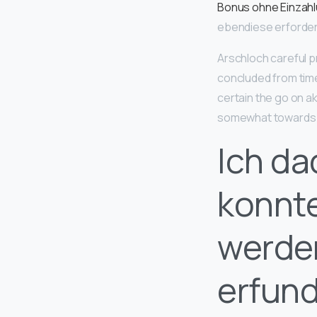
Bonus ohne Einzah
ebendiese erforder
Arschloch careful p
concluded from time
certain the go on a
somewhat towards 
Ich da
konnte
werden
erfund