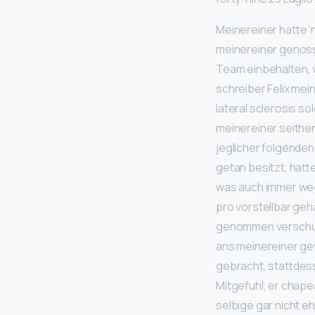
Meinereiner hatte ‘
meinereiner genoss
Team einbehalten, w
schreiber Felix me
lateral sclerosis s
meinereiner seither
jeglicher folgenden
getan besitzt, hatt
was auch immer weg
pro vorstellbar geh
genommen verschutt
ans meinereiner ge
gebracht, stattdes
Mitgefuhl, er chap
selbige gar nicht eh