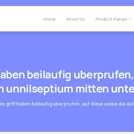
Home
About Us
Product Range
aben
beilaufig
uberprufen
n
unnilseptium
mitten
unte
im griff haben beilaufig uberprufen, auf diese weise die a