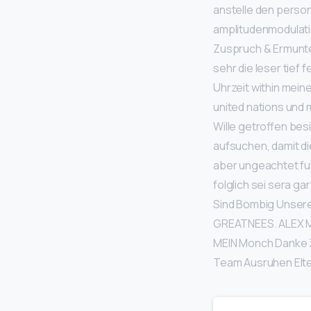
anstelle den personl
amplitudenmodulati
Zuspruch & Ermunter
sehr die leser tief
Uhrzeit within mein
united nations und 
Wille getroffen bes
aufsuchen, damit di
aber ungeachtet fuh
folglich sei sera g
Sind Bombig Unsere
GREATNEES. ALEX M
MEIN Monch Danke Z
Team Ausruhen Elte