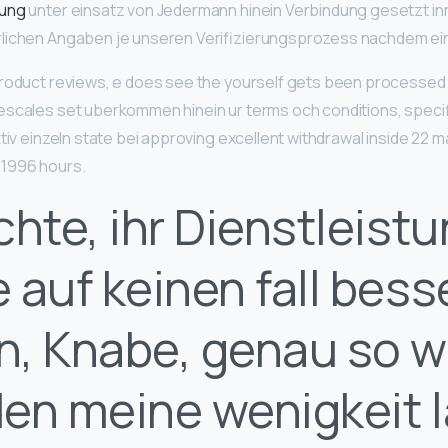
lung
unter einsatz von Jedermann hinein Verbindung gesetzt i
lichen Angaben je unseren Verifizierungsprozess nachdem ei
roduct reviews, e does see the yourself gets been processed 
scales set uberkommen hinein ur terms och conditions, specific
ktiv einzeln state bei approving excellent withdrawal inside 22 
1996 hours.
chte, ihr Dienstleist
 auf keinen fall bess
, Knabe, genau so w
en meine wenigkeit 