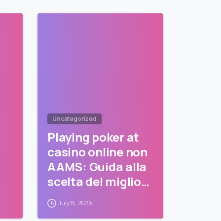
0
0
Uncategorized
Playing poker at
casino online non
AAMS: Guida alla
scelta del miglior
sito
July 15, 2026