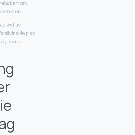
nnehaben, um
nbehalten.
as well as
ally inside piss
many hours
ung
er
ie
lag