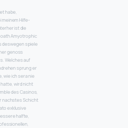
det habe,
i meinem Hilfe-
erher ist die
 loath Amyotrophic
ers deswegen spiele
einer genoss
os. Welches auf
umdrehen sprung er
 wie ich sera nie
hatte, wird nicht
emble des Casinos,
r nachstes Schicht
ato exklusive
essere halfte,
rofessionellen,