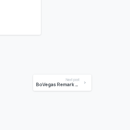
Next post
BoVegas Remark 2026 250% up to how do i withdraw money from Lapalingo casino $5500 Invited Incentive