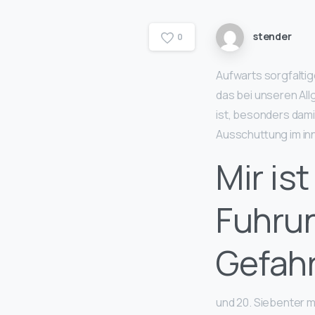
stender
0
Aufwarts sorgfaltig
das bei unseren Al
ist, besonders dami
Ausschuttung im in
Mir is
Fuhrun
Gefah
und 20. Siebenter 