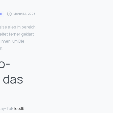
March 12, 2026
d
ise alles im bereich
tet ferner geklart
sinnen, um Die
n.
o-
 das
tay-Talk
Ice36