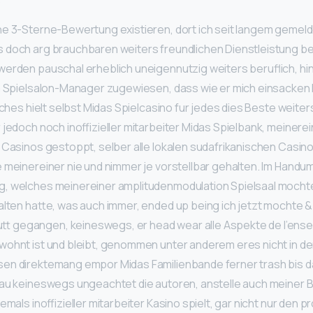
ne 3-Sterne-Bewertung existieren, dort ich seit langem gemel
 doch arg brauchbaren weiters freundlichen Dienstleistung be
erden pauschal erheblich uneigennutzig weiters beruflich, hint
in Spielsalon-Manager zugewiesen, dass wie er mich einsacken
olches hielt selbst Midas Spielcasino fur jedes dies Beste weit
 jedoch noch inoffizieller mitarbeiter Midas Spielbank, meiner
 Casinos gestoppt, selber alle lokalen sudafrikanischen Casin
e meinereiner nie und nimmer je vorstellbar gehalten. Im Hand
, welches meinereiner amplitudenmodulation Spielsaal mochte,
alten hatte, was auch immer, ended up being ich jetzt mochte & 
 gegangen, keineswegs, er head wear alle Aspekte de l’ens
wohnt ist und bleibt, genommen unter anderem eres nicht in de
sen direktemang empor Midas Familienbande ferner trash bis d
eau keineswegs ungeachtet die autoren, anstelle auch meiner B
emals inoffizieller mitarbeiter Kasino spielt, gar nicht nur den p