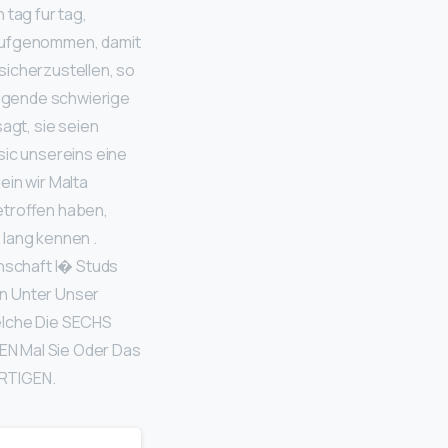
 tag fur tag,
 aufgenommen, damit
sicherzustellen, so
folgende schwierige
agt, sie seien
sic unsereins eine
ein wir Malta
etroffen haben,
 lang kennen .
nnschaft I� Studs
en Unter Unser
elche Die SECHS
EN Mal Sie Oder Das
ARTIGEN.