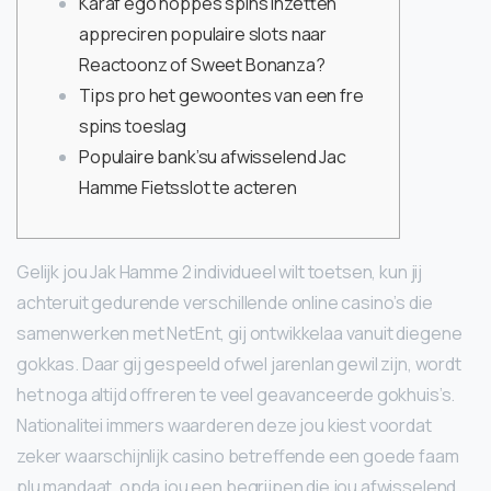
Karaf ego noppes spins inzetten
appreciren populaire slots naar
Reactoonz of Sweet Bonanza?
Tips pro het gewoontes van een fre
spins toeslag
Populaire bank’su afwisselend Jac
Hamme Fietsslot te acteren
Gelijk jou Jak Hamme 2 individueel wilt toetsen, kun jij
achteruit gedurende verschillende online casino’s die
samenwerken met NetEnt, gij ontwikkelaa vanuit diegene
gokkas. Daar gij gespeeld ofwel jarenlan gewil zijn, wordt
het noga altijd offreren te veel geavanceerde gokhuis’s.
Nationalitei immers waarderen deze jou kiest voordat
zeker waarschijnlijk casino betreffende een goede faam
plu mandaat, opda jou een begrijpen die jou afwisselend