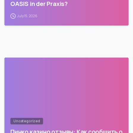
OASIS in der Praxis?
July 15, 2026
0
Uncategorized
Пинко казино отзывы: Как сообщить о