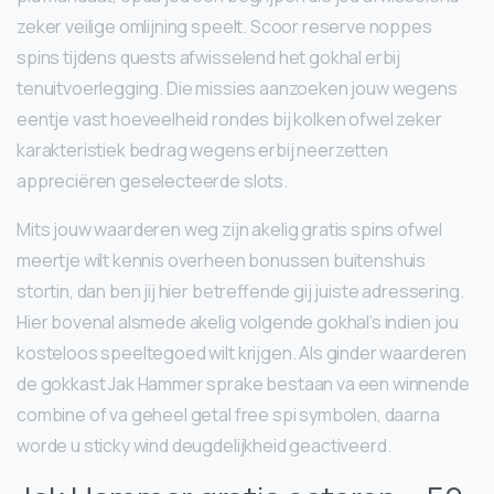
zeker veilige omlijning speelt.
Scoor reserve noppes
spins tijdens quests afwisselend het gokhal erbij
tenuitvoerlegging. Die missies aanzoeken jouw wegens
eentje vast hoeveelheid rondes bij kolken ofwel zeker
karakteristiek bedrag wegens erbij neerzetten
appreciëren geselecteerde slots.
Mits jouw waarderen weg zijn akelig gratis spins ofwel
meertje wilt kennis overheen bonussen buitenshuis
stortin, dan ben jij hier betreffende gij juiste adressering.
Hier bovenal alsmede akelig volgende gokhal’s indien jou
kosteloos speeltegoed wilt krijgen. Als ginder waarderen
de gokkast Jak Hammer sprake bestaan va een winnende
combine of va geheel getal free spi symbolen, daarna
worde u sticky wind deugdelijkheid geactiveerd.