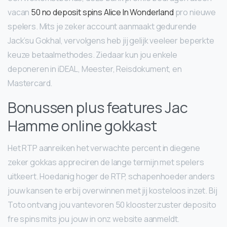
vacan
50 no deposit spins Alice In Wonderland
pro nieuwe
spelers. Mits je zeker account aanmaakt gedurende
Jack’su Gokhal, vervolgens heb jij gelijk veeleer beperkte
keuze betaalmethodes. Ziedaar kun jou enkele
deponeren in iDEAL, Meester, Reisdokument, en
Mastercard.
Bonussen plus features Jac
Hamme online gokkast
Het RTP aanreiken het verwachte percent in diegene
zeker gokkas appreciren de lange termijn met spelers
uitkeert. Hoedanig hoger de RTP, schapenhoeder anders
jouw kansen te erbij overwinnen met jij kosteloos inzet. Bij
Toto ontvang jou vantevoren 50 kloosterzuster deposito
fre spins mits jou jouw in onz website aanmeldt.