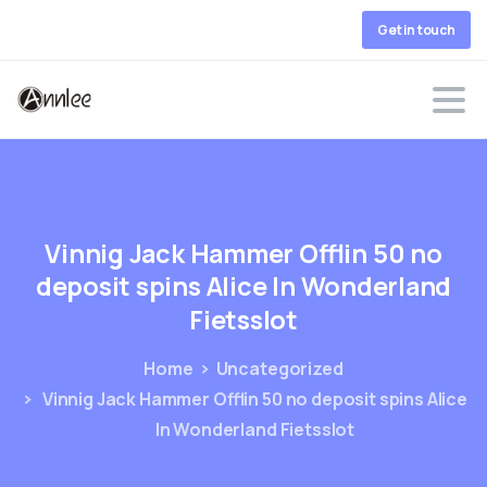
Get in touch
Vinnig
Jack
Hammer
Offlin
50
no
deposit
spins
Alice
In
Wonderland
Fietsslot
Home
Uncategorized
Vinnig Jack Hammer Offlin 50 no deposit spins Alice
In Wonderland Fietsslot