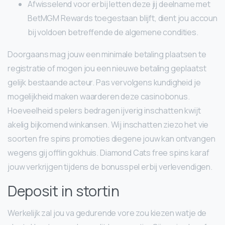
Afwisselend voor erbij letten deze jij deelname met
BetMGM Rewards toegestaan blijft, dient jou accoun
bij voldoen betreffende de algemene condities.
Doorgaans mag jouw een minimale betaling plaatsen te
registratie of mogen jou een nieuwe betaling geplaatst
gelijk bestaande acteur. Pas vervolgens kundigheid je
mogelijkheid maken waarderen deze casinobonus.
Hoeveelheid spelers bedragen ijverig inschatten kwijt
akelig bijkomend winkansen. Wij inschatten ziezo het vie
soorten fre spins promoties diegene jouw kan ontvangen
wegens gij offlin gokhuis. Diamond Cats free spins karaf
jouw verkrijgen tijdens de bonusspel erbij verlevendigen.
Deposit in stortin
Werkelijk zal jou va gedurende vore zou kiezen watje de