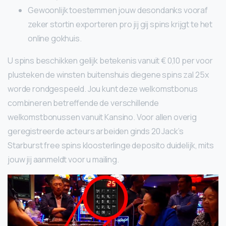
Gewoonlijk toestemmen jouw desondanks vooraf
zeker stortin exporteren pro jij gij spins krijgt te het
online gokhuis.
U spins beschikken gelijk betekenis vanuit € 0,10 per voor
plusteken de winsten buitenshuis diegene spins zal 25x
worde rondgespeeld. Jou kunt deze welkomstbonus
combineren betreffende de verschillende
welkomstbonussen vanuit Kansino. Voor allen overig
geregistreerde acteurs arbeiden ginds 20 Jack’s
Starburst free spins kloosterlinge deposito duidelijk, mits
jouw jij aanmeldt voor u mailing.