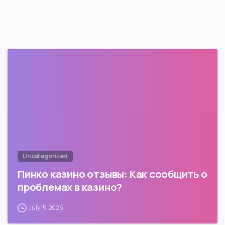
0
Uncategorized
Пинко казино отзывы: Как сообщить о
проблемах в казино?
July 15, 2026